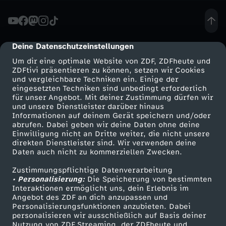
G
i
Deine Datenschutzeinstellungen
cmp-dialog-description
Um dir eine optimale Website von ZDF, ZDFheute und
p
ZDFtivi präsentieren zu können, setzen wir Cookies
und vergleichbare Techniken ein. Einige der
eingesetzten Techniken sind unbedingt erforderlich
f
für unser Angebot. Mit deiner Zustimmung dürfen wir
Mehr ZDF
Service
und unsere Dienstleister darüber hinaus
e
Informationen auf deinem Gerät speichern und/oder
ZDF-Apps
ZDFmitreden
abrufen. Dabei geben wir deine Daten ohne deine
Einwilligung nicht an Dritte weiter, die nicht unsere
l
Smart TV
Kontakt zum ZDF
direkten Dienstleister sind. Wir verwenden deine
Daten auch nicht zu kommerziellen Zwecken.
ZDFtext
Tickets
:
Zustimmungspflichtige Datenverarbeitung
Livestreams
Zuschauerservice
• Personalisierung:
Die Speicherung von bestimmten
K
Sendungen A-Z
Hilfe
Interaktionen ermöglicht uns, dein Erlebnis im
Angebot des ZDF an dich anzupassen und
TV-Programm
Personalisierungsfunktionen anzubieten. Dabei
e
personalisieren wir ausschließlich auf Basis deiner
Nutzung von ZDF Streaming, der ZDFheute und