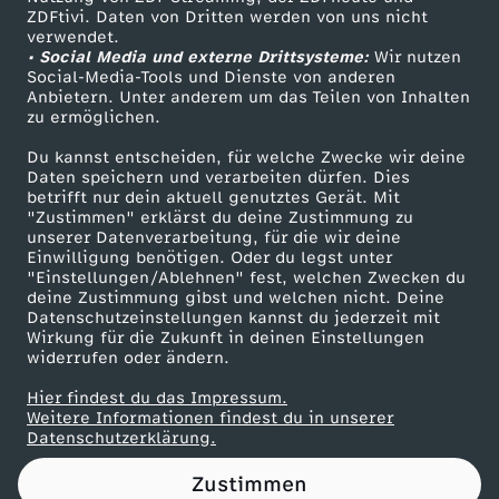
ZDFtivi. Daten von Dritten werden von uns nicht
i
Das ZDF
verwendet.
• Social Media und externe Drittsysteme:
Wir nutzen
ZDF Unternehmen
n
Social-Media-Tools und Dienste von anderen
Anbietern. Unter anderem um das Teilen von Inhalten
Karriere
zu ermöglichen.
g
Presseportal
Du kannst entscheiden, für welche Zwecke wir deine
ZDF goes Schule
Daten speichern und verarbeiten dürfen. Dies
e
betrifft nur dein aktuell genutztes Gerät. Mit
Werbefernsehen
"Zustimmen" erklärst du deine Zustimmung zu
m
unserer Datenverarbeitung, für die wir deine
Mainzelmännchen
Einwilligung benötigen. Oder du legst unter
"Einstellungen/Ablehnen" fest, welchen Zwecken du
e
deine Zustimmung gibst und welchen nicht. Deine
Datenschutzeinstellungen kannst du jederzeit mit
Wirkung für die Zukunft in deinen Einstellungen
i
widerrufen oder ändern.
n
Hier findest du das Impressum.
Partner
Weitere Informationen findest du in unserer
Datenschutzerklärung.
s
Zustimmen