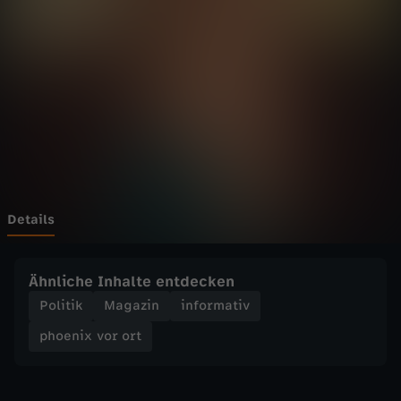
v
Wechseln zu: ZDFheute
o
r
o
r
t
Details
-
Ähnliche Inhalte entdecken
G
Politik
Magazin
informativ
phoenix vor ort
7
-