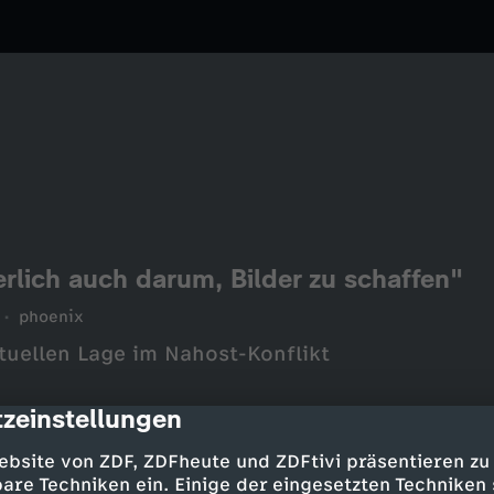
rlich auch darum, Bilder zu schaffen"
phoenix
tuellen Lage im Nahost-Konflikt
zeinstellungen
cription
ebsite von ZDF, ZDFheute und ZDFtivi präsentieren zu
are Techniken ein. Einige der eingesetzten Techniken