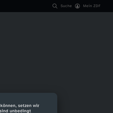
Suche
Mein ZDF
 können, setzen wir
 sind unbedingt