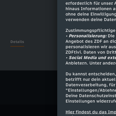
erforderlich für unser
hinaus Informationen a
ohne deine Einwilligung
verwenden deine Daten
Zustimmungspflichtige
• Personalisierung:
Die 
Angebot des ZDF an dic
Details
personalisieren wir au
ZDFtivi. Daten von Dri
• Social Media und ext
Anbietern. Unter ander
Ähnliche 
Du kannst entscheiden,
Politik
Ma
betrifft nur dein aktu
Datenverarbeitung, für 
"Einstellungen/Ablehn
Deine Datenschutzeinst
Einstellungen widerruf
Hier findest du das Im