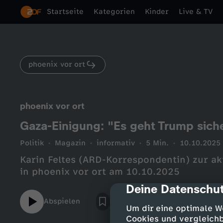
Startseite
Kategorien
Kinder
Live & TV
phoenix vor ort
phoenix vor ort
Gaza-Einigung: "Es geht Trump siche
Politik
Magazin
informativ
5 Min.
10.10.2025
Karin Feltes (ARD-Korrespondentin) zur ak
in phoenix vor ort am 10.10.2025
Deine Datenschut
cmp-dialog-des
Abspielen
Um dir eine optimale W
Cookies und vergleichb