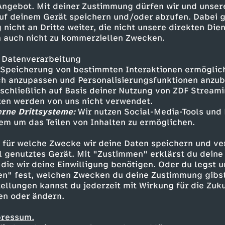
 Angebot. Mit deiner Zustimmung dürfen wir und unser
uf deinem Gerät speichern und/oder abrufen. Dabei 
 nicht an Dritte weiter, die nicht unsere direkten Dien
 auch nicht zu kommerziellen Zwecken.
 Datenverarbeitung
Speicherung von bestimmten Interaktionen ermöglicht
h anzupassen und Personalisierungsfunktionen anzub
sschließlich auf Basis deiner Nutzung von ZDF Stream
tten werden von uns nicht verwendet.
erne Drittsysteme:
Wir nutzen Social-Media-Tools und
em um das Teilen von Inhalten zu ermöglichen.
Inhalte entdecken
 für welche Zwecke wir deine Daten speichern und ver
gazin
informativ
phoenix vor ort
ell genutztes Gerät. Mit "Zustimmen" erklärst du dein
die wir deine Einwilligung benötigen. Oder du legst u
en" fest, welchen Zwecken du deine Zustimmung gibst
ellungen kannst du jederzeit mit Wirkung für die Zuku
en oder ändern.
pressum.