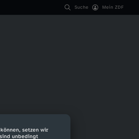
Suche
Mein ZDF
 können, setzen wir
 sind unbedingt