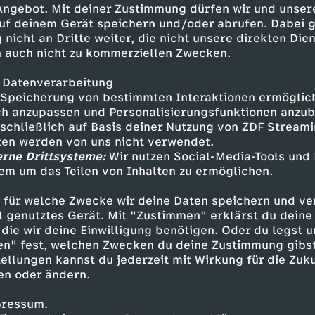
 Angebot. Mit deiner Zustimmung dürfen wir und unser
uf deinem Gerät speichern und/oder abrufen. Dabei 
 nicht an Dritte weiter, die nicht unsere direkten Dien
 auch nicht zu kommerziellen Zwecken.
 Datenverarbeitung
Speicherung von bestimmten Interaktionen ermöglicht
h anzupassen und Personalisierungsfunktionen anzub
sschließlich auf Basis deiner Nutzung von ZDF Stream
tten werden von uns nicht verwendet.
erne Drittsysteme:
Wir nutzen Social-Media-Tools und
em um das Teilen von Inhalten zu ermöglichen.
Inhalte entdecken
 für welche Zwecke wir deine Daten speichern und ver
gazin
informativ
phoenix vor ort
ell genutztes Gerät. Mit "Zustimmen" erklärst du dein
die wir deine Einwilligung benötigen. Oder du legst u
en" fest, welchen Zwecken du deine Zustimmung gibst
ellungen kannst du jederzeit mit Wirkung für die Zuku
en oder ändern.
pressum.