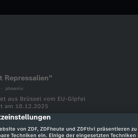
t Repressalien"
phoenix
et aus Brüssel vom EU-Gipfel
ort am 18.12.2025
zeinstellungen
cription
ebsite von ZDF, ZDFheute und ZDFtivi präsentieren zu
are Techniken ein. Einige der eingesetzten Techniken