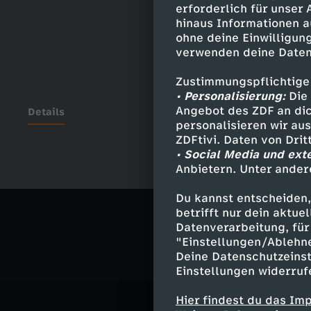
erforderlich für unser
hinaus Informationen a
ohne deine Einwilligung
verwenden deine Daten
Zustimmungspflichtige
• Personalisierung:
Die 
Angebot des ZDF an dic
Details
personalisieren wir au
ZDFtivi. Daten von Dri
• Social Media und ext
Anbietern. Unter ander
Ähnliche 
Du kannst entscheiden,
Politik
Ma
betrifft nur dein aktu
Datenverarbeitung, für 
"Einstellungen/Ablehn
Deine Datenschutzeinst
Einstellungen widerruf
Hier findest du das Im