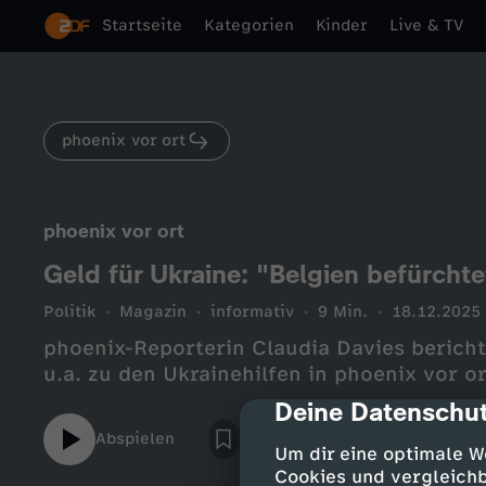
Startseite
Kategorien
Kinder
Live & TV
phoenix vor ort
phoenix vor ort
Geld für Ukraine: "Belgien befürchte
Politik
Magazin
informativ
9 Min.
18.12.2025
phoenix-Reporterin Claudia Davies bericht
u.a. zu den Ukrainehilfen in phoenix vor 
Deine Datenschut
cmp-dialog-des
Abspielen
Um dir eine optimale W
Cookies und vergleichb