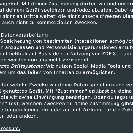
 Angebot. Mit deiner Zustimmung dürfen wir und unser
uf deinem Gerät speichern und/oder abrufen. Dabei 
 nicht an Dritte weiter, die nicht unsere direkten Dien
 auch nicht zu kommerziellen Zwecken.
 Datenverarbeitung
Speicherung von bestimmten Interaktionen ermöglicht
h anzupassen und Personalisierungsfunktionen anzub
sschließlich auf Basis deiner Nutzung von ZDF Stream
tten werden von uns nicht verwendet.
erne Drittsysteme:
Wir nutzen Social-Media-Tools und
em um das Teilen von Inhalten zu ermöglichen.
Inhalte entdecken
 für welche Zwecke wir deine Daten speichern und ver
gazin
informativ
phoenix vor ort
ell genutztes Gerät. Mit "Zustimmen" erklärst du dein
die wir deine Einwilligung benötigen. Oder du legst u
en" fest, welchen Zwecken du deine Zustimmung gibst
ellungen kannst du jederzeit mit Wirkung für die Zuku
en oder ändern.
pressum.