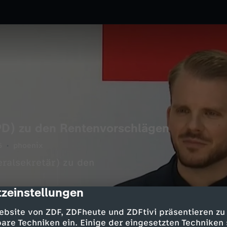
PD) zu den Rentenvorschlägen
6
phoenix
ralsekretär) zu den
zeinstellungen
cription
ebsite von ZDF, ZDFheute und ZDFtivi präsentieren zu
are Techniken ein. Einige der eingesetzten Techniken