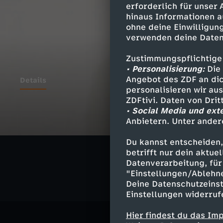
erforderlich für unser
hinaus Informationen a
ohne deine Einwilligung
verwenden deine Daten
Zustimmungspflichtige
• Personalisierung:
Die 
Angebot des ZDF an dic
Details
personalisieren wir au
ZDFtivi. Daten von Dri
• Social Media und ext
Anbietern. Unter ander
Ähnliche 
Du kannst entscheiden,
Politik
Ma
betrifft nur dein aktu
Datenverarbeitung, für 
"Einstellungen/Ablehn
Deine Datenschutzeinst
Einstellungen widerruf
Hier findest du das Im