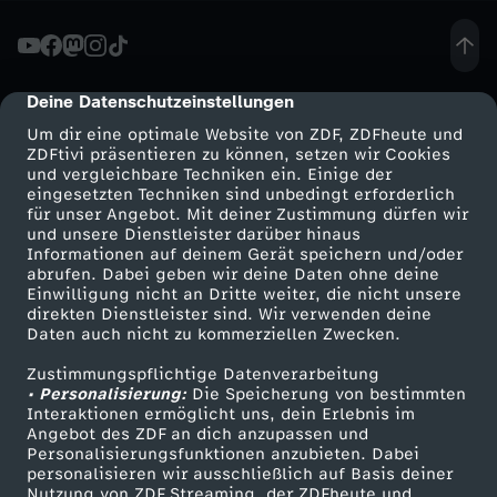
g
r
Deine Datenschutzeinstellungen
cmp-dialog-description
Um dir eine optimale Website von ZDF, ZDFheute und
a
ZDFtivi präsentieren zu können, setzen wir Cookies
und vergleichbare Techniken ein. Einige der
eingesetzten Techniken sind unbedingt erforderlich
f
für unser Angebot. Mit deiner Zustimmung dürfen wir
Mehr ZDF
Service
und unsere Dienstleister darüber hinaus
i
Informationen auf deinem Gerät speichern und/oder
ZDF-Apps
ZDFmitreden
abrufen. Dabei geben wir deine Daten ohne deine
Einwilligung nicht an Dritte weiter, die nicht unsere
n
Smart TV
Kontakt zum ZDF
direkten Dienstleister sind. Wir verwenden deine
Daten auch nicht zu kommerziellen Zwecken.
ZDFtext
Tickets
H
Zustimmungspflichtige Datenverarbeitung
Livestreams
Zuschauerservice
• Personalisierung:
Die Speicherung von bestimmten
a
Sendungen A-Z
Hilfe
Interaktionen ermöglicht uns, dein Erlebnis im
Angebot des ZDF an dich anzupassen und
TV-Programm
Personalisierungsfunktionen anzubieten. Dabei
m
personalisieren wir ausschließlich auf Basis deiner
Nutzung von ZDF Streaming, der ZDFheute und