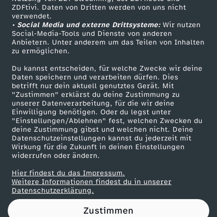
ZDFtivi. Daten von Dritten werden von uns nicht
i
Das ZDF
verwendet.
• Social Media und externe Drittsysteme:
Wir nutzen
ZDF Unternehmen
l
Social-Media-Tools und Dienste von anderen
Anbietern. Unter anderem um das Teilen von Inhalten
Karriere
zu ermöglichen.
t
Presseportal
Du kannst entscheiden, für welche Zwecke wir deine
ZDF goes Schule
Daten speichern und verarbeiten dürfen. Dies
o
betrifft nur dein aktuell genutztes Gerät. Mit
Werbefernsehen
"Zustimmen" erklärst du deine Zustimmung zu
n
unserer Datenverarbeitung, für die wir deine
Mainzelmännchen
Einwilligung benötigen. Oder du legst unter
"Einstellungen/Ablehnen" fest, welchen Zwecken du
z
deine Zustimmung gibst und welchen nicht. Deine
Datenschutzeinstellungen kannst du jederzeit mit
Wirkung für die Zukunft in deinen Einstellungen
u
widerrufen oder ändern.
V
Hier findest du das Impressum.
Partner
Weitere Informationen findest du in unserer
Datenschutzerklärung.
e
Zustimmen