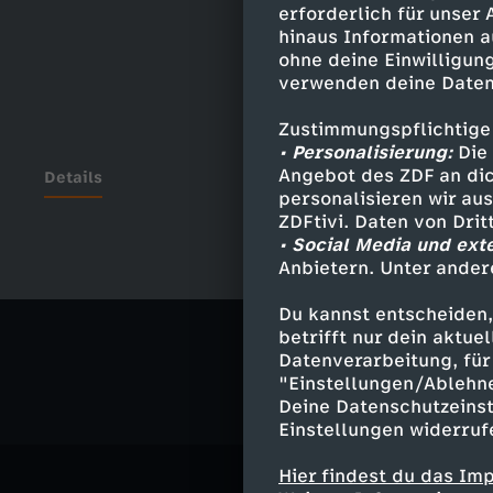
erforderlich für unser
hinaus Informationen a
ohne deine Einwilligung
verwenden deine Daten
Zustimmungspflichtige
• Personalisierung:
Die 
Angebot des ZDF an dic
Details
personalisieren wir au
ZDFtivi. Daten von Dri
• Social Media und ext
Anbietern. Unter ander
Ähnliche 
Du kannst entscheiden,
Politik
Ma
betrifft nur dein aktu
Datenverarbeitung, für 
"Einstellungen/Ablehn
Deine Datenschutzeinst
Einstellungen widerruf
Hier findest du das Im