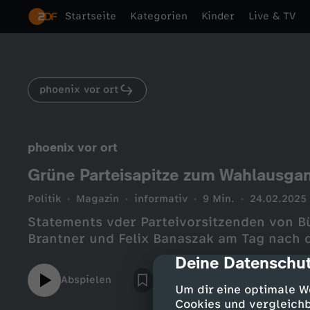
Startseite
Kategorien
Kinder
Live & TV
phoenix vor ort
phoenix vor ort
Grüne Parteisapitze zum Wahlausga
Politik
Magazin
informativ
9 Min.
24.02.2025
Statements vder Parteivorsitzenden von B
Brantner und Felix Banaszak am Tag nach
Deine Datenschut
cmp-dialog-des
Abspielen
Um dir eine optimale W
Cookies und vergleichb