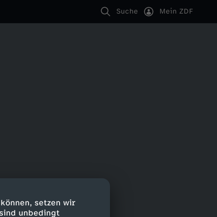
Suche
Mein ZDF
 können, setzen wir
 sind unbedingt