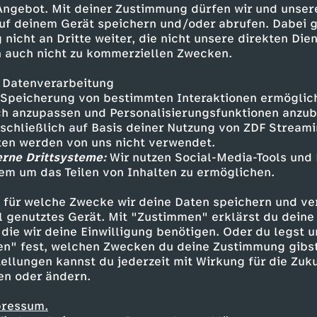
 Angebot. Mit deiner Zustimmung dürfen wir und unser
uf deinem Gerät speichern und/oder abrufen. Dabei 
 nicht an Dritte weiter, die nicht unsere direkten Dien
 auch nicht zu kommerziellen Zwecken.
 Datenverarbeitung
Speicherung von bestimmten Interaktionen ermöglicht
h anzupassen und Personalisierungsfunktionen anzub
sschließlich auf Basis deiner Nutzung von ZDF Stream
tten werden von uns nicht verwendet.
erne Drittsysteme:
Wir nutzen Social-Media-Tools und
em um das Teilen von Inhalten zu ermöglichen.
Inhalte entdecken
 für welche Zwecke wir deine Daten speichern und ver
gazin
informativ
phoenix vor ort
ell genutztes Gerät. Mit "Zustimmen" erklärst du dein
die wir deine Einwilligung benötigen. Oder du legst u
en" fest, welchen Zwecken du deine Zustimmung gibst
ellungen kannst du jederzeit mit Wirkung für die Zuku
en oder ändern.
pressum.