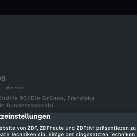
ng
phoenix
ündnis 90/Die Grünen, Franziska
 de Bundestagswahl
zeinstellungen
cription
ebsite von ZDF, ZDFheute und ZDFtivi präsentieren zu
are Techniken ein. Einige der eingesetzten Techniken