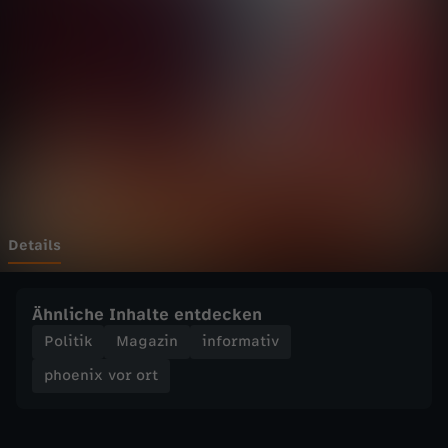
v
o
r
o
r
t
Details
-
Ähnliche Inhalte entdecken
G
Politik
Magazin
informativ
phoenix vor ort
r
ü