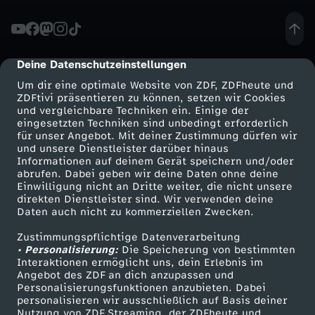
n
e
Deine Datenschutzeinstellungen
cmp-dialog-description
Um dir eine optimale Website von ZDF, ZDFheute und
n
ZDFtivi präsentieren zu können, setzen wir Cookies
und vergleichbare Techniken ein. Einige der
eingesetzten Techniken sind unbedingt erforderlich
-
für unser Angebot. Mit deiner Zustimmung dürfen wir
Mehr ZDF
Service
und unsere Dienstleister darüber hinaus
F
Informationen auf deinem Gerät speichern und/oder
ZDF-Apps
ZDFmitreden
abrufen. Dabei geben wir deine Daten ohne deine
Einwilligung nicht an Dritte weiter, die nicht unsere
r
Smart TV
Kontakt zum ZDF
direkten Dienstleister sind. Wir verwenden deine
Daten auch nicht zu kommerziellen Zwecken.
ZDFtext
Tickets
a
Zustimmungspflichtige Datenverarbeitung
Livestreams
Zuschauerservice
• Personalisierung:
Die Speicherung von bestimmten
k
Sendungen A-Z
Hilfe
Interaktionen ermöglicht uns, dein Erlebnis im
Angebot des ZDF an dich anzupassen und
TV-Programm
Personalisierungsfunktionen anzubieten. Dabei
t
personalisieren wir ausschließlich auf Basis deiner
Nutzung von ZDF Streaming, der ZDFheute und