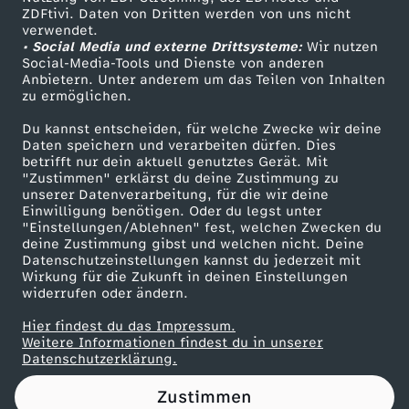
ZDFtivi. Daten von Dritten werden von uns nicht
i
Das ZDF
verwendet.
• Social Media und externe Drittsysteme:
Wir nutzen
ZDF Unternehmen
o
Social-Media-Tools und Dienste von anderen
Anbietern. Unter anderem um das Teilen von Inhalten
Karriere
zu ermöglichen.
n
Presseportal
Du kannst entscheiden, für welche Zwecke wir deine
ZDF goes Schule
Daten speichern und verarbeiten dürfen. Dies
s
betrifft nur dein aktuell genutztes Gerät. Mit
Werbefernsehen
"Zustimmen" erklärst du deine Zustimmung zu
k
unserer Datenverarbeitung, für die wir deine
Mainzelmännchen
Einwilligung benötigen. Oder du legst unter
"Einstellungen/Ablehnen" fest, welchen Zwecken du
l
deine Zustimmung gibst und welchen nicht. Deine
Datenschutzeinstellungen kannst du jederzeit mit
Wirkung für die Zukunft in deinen Einstellungen
a
widerrufen oder ändern.
u
Hier findest du das Impressum.
Partner
Weitere Informationen findest du in unserer
Datenschutzerklärung.
s
Zustimmen