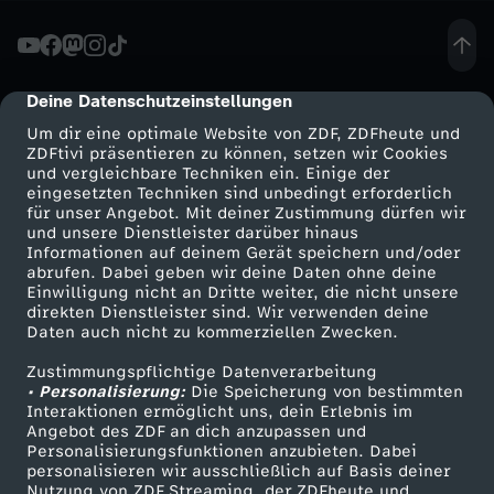
n
d
Deine Datenschutzeinstellungen
cmp-dialog-description
Um dir eine optimale Website von ZDF, ZDFheute und
g
ZDFtivi präsentieren zu können, setzen wir Cookies
und vergleichbare Techniken ein. Einige der
eingesetzten Techniken sind unbedingt erforderlich
e
für unser Angebot. Mit deiner Zustimmung dürfen wir
Mehr ZDF
Service
und unsere Dienstleister darüber hinaus
s
Informationen auf deinem Gerät speichern und/oder
ZDF-Apps
ZDFmitreden
abrufen. Dabei geben wir deine Daten ohne deine
Einwilligung nicht an Dritte weiter, die nicht unsere
e
Smart TV
Kontakt zum ZDF
direkten Dienstleister sind. Wir verwenden deine
Daten auch nicht zu kommerziellen Zwecken.
ZDFtext
Tickets
t
Zustimmungspflichtige Datenverarbeitung
Livestreams
Zuschauerservice
• Personalisierung:
Die Speicherung von bestimmten
z
Sendungen A-Z
Hilfe
Interaktionen ermöglicht uns, dein Erlebnis im
Angebot des ZDF an dich anzupassen und
TV-Programm
Personalisierungsfunktionen anzubieten. Dabei
-
personalisieren wir ausschließlich auf Basis deiner
Nutzung von ZDF Streaming, der ZDFheute und