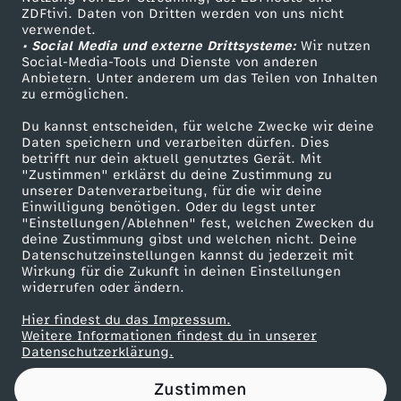
ZDFtivi. Daten von Dritten werden von uns nicht
D
Das ZDF
verwendet.
• Social Media und externe Drittsysteme:
Wir nutzen
ZDF Unternehmen
e
Social-Media-Tools und Dienste von anderen
Anbietern. Unter anderem um das Teilen von Inhalten
Karriere
zu ermöglichen.
b
Presseportal
Du kannst entscheiden, für welche Zwecke wir deine
ZDF goes Schule
Daten speichern und verarbeiten dürfen. Dies
a
betrifft nur dein aktuell genutztes Gerät. Mit
Werbefernsehen
"Zustimmen" erklärst du deine Zustimmung zu
t
unserer Datenverarbeitung, für die wir deine
Mainzelmännchen
Einwilligung benötigen. Oder du legst unter
"Einstellungen/Ablehnen" fest, welchen Zwecken du
t
deine Zustimmung gibst und welchen nicht. Deine
Datenschutzeinstellungen kannst du jederzeit mit
Wirkung für die Zukunft in deinen Einstellungen
e
widerrufen oder ändern.
:
Hier findest du das Impressum.
Partner
Weitere Informationen findest du in unserer
Datenschutzerklärung.
B
Zustimmen