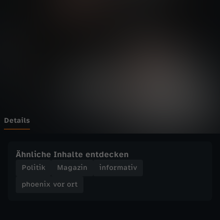
v
o
r
o
r
t
Details
-
Ähnliche Inhalte entdecken
G
Politik
Magazin
informativ
phoenix vor ort
r
u