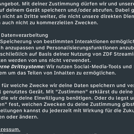
 Angebot. Mit deiner Zustimmung dürfen wir und unser
uf deinem Gerät speichern und/oder abrufen. Dabei 
 nicht an Dritte weiter, die nicht unsere direkten Dien
 auch nicht zu kommerziellen Zwecken.
 Datenverarbeitung
Speicherung von bestimmten Interaktionen ermöglicht
h anzupassen und Personalisierungsfunktionen anzub
sschließlich auf Basis deiner Nutzung von ZDF Stream
tten werden von uns nicht verwendet.
erne Drittsysteme:
Wir nutzen Social-Media-Tools und
em um das Teilen von Inhalten zu ermöglichen.
Inhalte entdecken
 für welche Zwecke wir deine Daten speichern und ver
gazin
informativ
phoenix vor ort
ell genutztes Gerät. Mit "Zustimmen" erklärst du dein
die wir deine Einwilligung benötigen. Oder du legst u
en" fest, welchen Zwecken du deine Zustimmung gibst
ellungen kannst du jederzeit mit Wirkung für die Zuku
en oder ändern.
pressum.