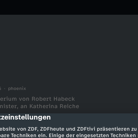
5
phoenix
terium von Robert Habeck
ister, an Katherina Reiche
zeinstellungen
cription
ebsite von ZDF, ZDFheute und ZDFtivi präsentieren zu
are Techniken ein. Einige der eingesetzten Techniken