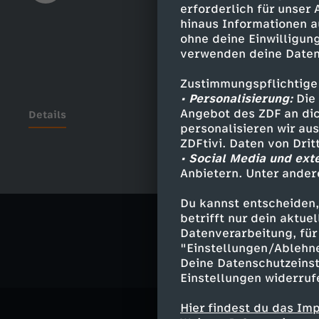
erforderlich für unser
hinaus Informationen a
ohne deine Einwilligung
verwenden deine Daten
Zustimmungspflichtige
• Personalisierung:
Die 
Angebot des ZDF an dic
Details
personalisieren wir au
ZDFtivi. Daten von Dri
• Social Media und ext
Anbietern. Unter ander
Ähnliche 
Du kannst entscheiden,
Politik
Ma
betrifft nur dein aktu
Datenverarbeitung, für 
"Einstellungen/Ablehn
Deine Datenschutzeinst
Einstellungen widerruf
Hier findest du das Im