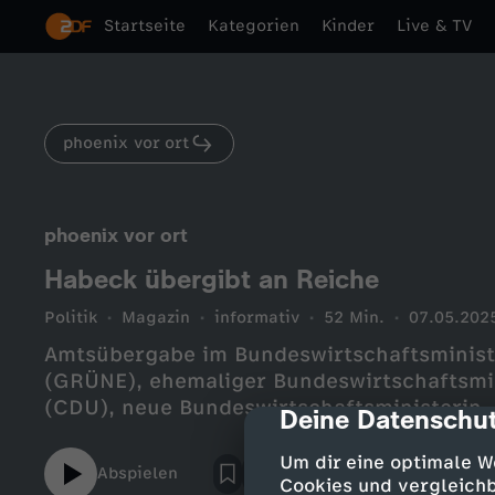
Startseite
Kategorien
Kinder
Live & TV
phoenix vor ort
phoenix vor ort
Habeck übergibt an Reiche
Politik
Magazin
informativ
52 Min.
07.05.202
Amtsübergabe im Bundeswirtschaftsminis
(GRÜNE), ehemaliger Bundeswirtschaftsmin
(CDU), neue Bundeswirtschaftsministerin.
Deine Datenschut
cmp-dialog-des
Um dir eine optimale W
Abspielen
Cookies und vergleichb