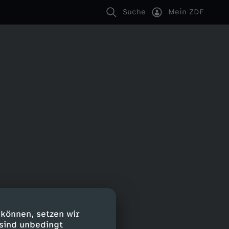
Suche
Mein ZDF
 können, setzen wir
 sind unbedingt