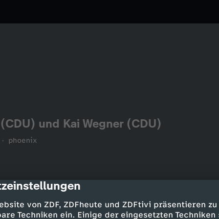
 (CDU) und Kai Wegner (CDU)
phoenix
zeinstellungen
cription
ebsite von ZDF, ZDFheute und ZDFtivi präsentieren zu
are Techniken ein. Einige der eingesetzten Techniken