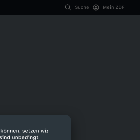
Suche
Mein ZDF
 können, setzen wir
 sind unbedingt