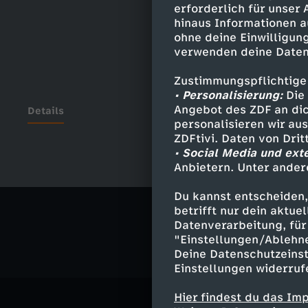
erforderlich für unser
hinaus Informationen a
ohne deine Einwilligung
verwenden deine Daten
Zustimmungspflichtige
• Personalisierung:
Die 
Angebot des ZDF an dic
Details
personalisieren wir au
ZDFtivi. Daten von Dri
• Social Media und ext
Anbietern. Unter ander
Ähnliche 
Du kannst entscheiden,
Politik
Ma
betrifft nur dein aktu
Datenverarbeitung, für 
"Einstellungen/Ablehn
Deine Datenschutzeinst
Einstellungen widerruf
Hier findest du das Im