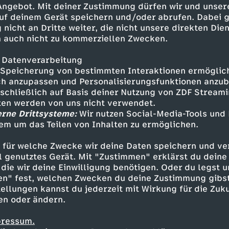
 Angebot. Mit deiner Zustimmung dürfen wir und unser
uf deinem Gerät speichern und/oder abrufen. Dabei 
 nicht an Dritte weiter, die nicht unsere direkten Dien
 auch nicht zu kommerziellen Zwecken.
 Datenverarbeitung
Speicherung von bestimmten Interaktionen ermöglicht
h anzupassen und Personalisierungsfunktionen anzub
sschließlich auf Basis deiner Nutzung von ZDF Stream
tten werden von uns nicht verwendet.
erne Drittsysteme:
Wir nutzen Social-Media-Tools und
em um das Teilen von Inhalten zu ermöglichen.
Inhalte entdecken
 für welche Zwecke wir deine Daten speichern und ver
gazin
informativ
phoenix vor ort
ell genutztes Gerät. Mit "Zustimmen" erklärst du dein
die wir deine Einwilligung benötigen. Oder du legst u
en" fest, welchen Zwecken du deine Zustimmung gibst
ellungen kannst du jederzeit mit Wirkung für die Zuku
en oder ändern.
pressum.