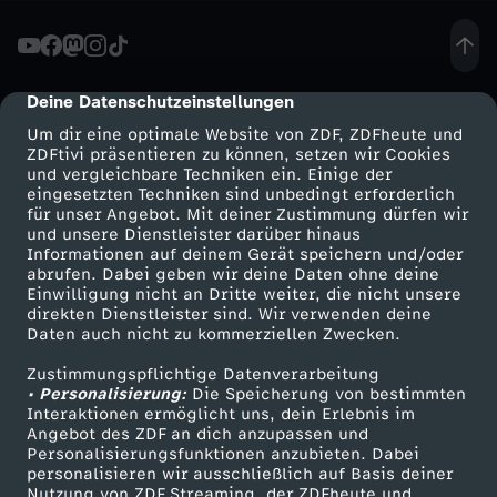
t
e
Deine Datenschutzeinstellungen
cmp-dialog-description
Um dir eine optimale Website von ZDF, ZDFheute und
r
ZDFtivi präsentieren zu können, setzen wir Cookies
und vergleichbare Techniken ein. Einige der
eingesetzten Techniken sind unbedingt erforderlich
g
für unser Angebot. Mit deiner Zustimmung dürfen wir
Mehr ZDF
Service
und unsere Dienstleister darüber hinaus
r
Informationen auf deinem Gerät speichern und/oder
ZDF-Apps
ZDFmitreden
abrufen. Dabei geben wir deine Daten ohne deine
Einwilligung nicht an Dritte weiter, die nicht unsere
ü
Smart TV
Kontakt zum ZDF
direkten Dienstleister sind. Wir verwenden deine
Daten auch nicht zu kommerziellen Zwecken.
ZDFtext
Tickets
n
Zustimmungspflichtige Datenverarbeitung
Livestreams
Zuschauerservice
• Personalisierung:
Die Speicherung von bestimmten
d
Sendungen A-Z
Hilfe
Interaktionen ermöglicht uns, dein Erlebnis im
Angebot des ZDF an dich anzupassen und
TV-Programm
Personalisierungsfunktionen anzubieten. Dabei
e
personalisieren wir ausschließlich auf Basis deiner
Nutzung von ZDF Streaming, der ZDFheute und