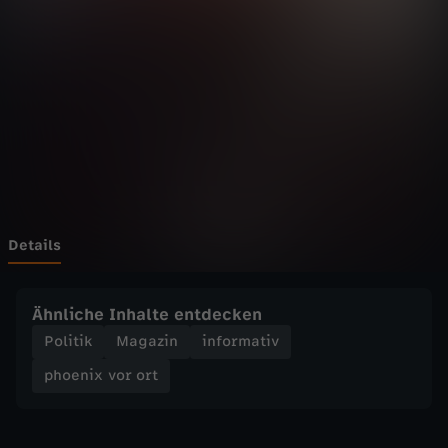
v
o
r
o
r
t
Details
-
Ähnliche Inhalte entdecken
H
Politik
Magazin
informativ
phoenix vor ort
i
n