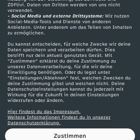
ZDFtivi. Daten von Dritten werden von uns nicht
z
Das ZDF
verwendet.
• Social Media und externe Drittsysteme:
Wir nutzen
ZDF Unternehmen
u
Social-Media-Tools und Dienste von anderen
Anbietern. Unter anderem um das Teilen von Inhalten
Karriere
zu ermöglichen.
m
Presseportal
Du kannst entscheiden, für welche Zwecke wir deine
ZDF goes Schule
Daten speichern und verarbeiten dürfen. Dies
A
betrifft nur dein aktuell genutztes Gerät. Mit
Werbefernsehen
"Zustimmen" erklärst du deine Zustimmung zu
n
unserer Datenverarbeitung, für die wir deine
Mainzelmännchen
Einwilligung benötigen. Oder du legst unter
"Einstellungen/Ablehnen" fest, welchen Zwecken du
s
deine Zustimmung gibst und welchen nicht. Deine
Datenschutzeinstellungen kannst du jederzeit mit
Wirkung für die Zukunft in deinen Einstellungen
c
widerrufen oder ändern.
h
Hier findest du das Impressum.
Partner
Weitere Informationen findest du in unserer
Datenschutzerklärung.
l
Zustimmen