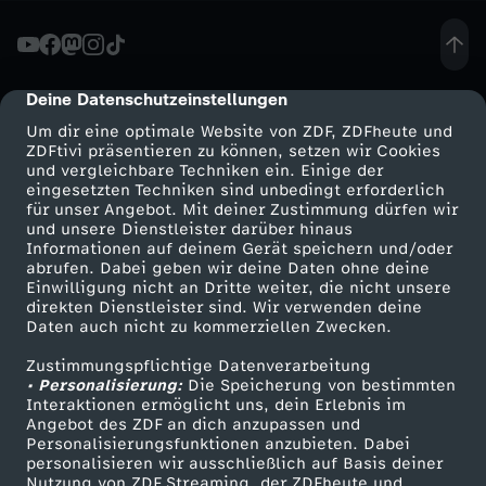
w
i
Deine Datenschutzeinstellungen
cmp-dialog-description
Um dir eine optimale Website von ZDF, ZDFheute und
l
ZDFtivi präsentieren zu können, setzen wir Cookies
und vergleichbare Techniken ein. Einige der
eingesetzten Techniken sind unbedingt erforderlich
l
für unser Angebot. Mit deiner Zustimmung dürfen wir
Mehr ZDF
Service
und unsere Dienstleister darüber hinaus
m
Informationen auf deinem Gerät speichern und/oder
ZDF-Apps
ZDFmitreden
abrufen. Dabei geben wir deine Daten ohne deine
Einwilligung nicht an Dritte weiter, die nicht unsere
i
Smart TV
Kontakt zum ZDF
direkten Dienstleister sind. Wir verwenden deine
Daten auch nicht zu kommerziellen Zwecken.
ZDFtext
Tickets
c
Zustimmungspflichtige Datenverarbeitung
Livestreams
Zuschauerservice
• Personalisierung:
Die Speicherung von bestimmten
h
Sendungen A-Z
Hilfe
Interaktionen ermöglicht uns, dein Erlebnis im
Angebot des ZDF an dich anzupassen und
TV-Programm
Personalisierungsfunktionen anzubieten. Dabei
j
personalisieren wir ausschließlich auf Basis deiner
Nutzung von ZDF Streaming, der ZDFheute und