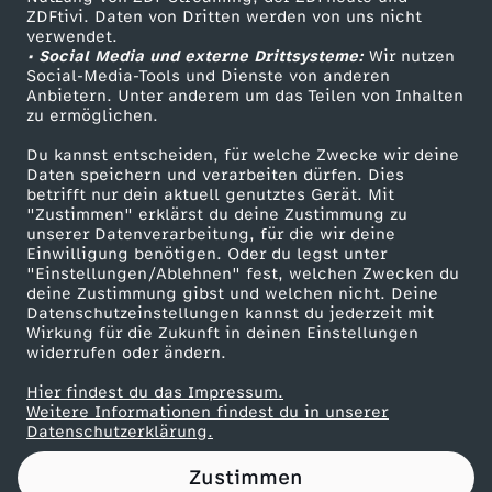
ZDFtivi. Daten von Dritten werden von uns nicht
e
Das ZDF
verwendet.
• Social Media und externe Drittsysteme:
Wir nutzen
ZDF Unternehmen
t
Social-Media-Tools und Dienste von anderen
Anbietern. Unter anderem um das Teilen von Inhalten
Karriere
zu ermöglichen.
z
Presseportal
Du kannst entscheiden, für welche Zwecke wir deine
ZDF goes Schule
Daten speichern und verarbeiten dürfen. Dies
t
betrifft nur dein aktuell genutztes Gerät. Mit
Werbefernsehen
"Zustimmen" erklärst du deine Zustimmung zu
a
unserer Datenverarbeitung, für die wir deine
Mainzelmännchen
Einwilligung benötigen. Oder du legst unter
"Einstellungen/Ablehnen" fest, welchen Zwecken du
u
deine Zustimmung gibst und welchen nicht. Deine
Datenschutzeinstellungen kannst du jederzeit mit
Wirkung für die Zukunft in deinen Einstellungen
f
widerrufen oder ändern.
d
Hier findest du das Impressum.
Partner
Weitere Informationen findest du in unserer
Datenschutzerklärung.
i
Zustimmen