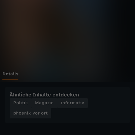
v
o
r
o
r
t
Details
-
Ähnliche Inhalte entdecken
I
Politik
Magazin
informativ
phoenix vor ort
c
h