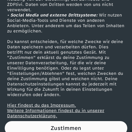
ZDFtivi. Daten von Dritten werden von uns nicht
m
Das ZDF
verwendet.
• Social Media und externe Drittsysteme:
Wir nutzen
ZDF Unternehmen
b
Social-Media-Tools und Dienste von anderen
Anbietern. Unter anderem um das Teilen von Inhalten
Karriere
zu ermöglichen.
e
Presseportal
Du kannst entscheiden, für welche Zwecke wir deine
ZDF goes Schule
Daten speichern und verarbeiten dürfen. Dies
r
betrifft nur dein aktuell genutztes Gerät. Mit
Werbefernsehen
"Zustimmen" erklärst du deine Zustimmung zu
i
unserer Datenverarbeitung, für die wir deine
Mainzelmännchen
Einwilligung benötigen. Oder du legst unter
"Einstellungen/Ablehnen" fest, welchen Zwecken du
c
deine Zustimmung gibst und welchen nicht. Deine
Datenschutzeinstellungen kannst du jederzeit mit
Wirkung für die Zukunft in deinen Einstellungen
h
widerrufen oder ändern.
t
Hier findest du das Impressum.
Partner
Weitere Informationen findest du in unserer
Datenschutzerklärung.
e
Zustimmen