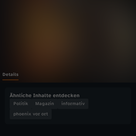
v
o
r
o
r
t
Details
-
Ähnliche Inhalte entdecken
I
Politik
Magazin
informativ
phoenix vor ort
n
g