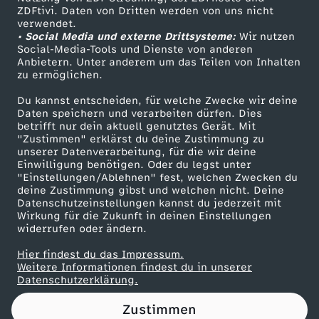
ZDFtivi. Daten von Dritten werden von uns nicht
A
Das ZDF
verwendet.
• Social Media und externe Drittsysteme:
Wir nutzen
ZDF Unternehmen
l
Social-Media-Tools und Dienste von anderen
Anbietern. Unter anderem um das Teilen von Inhalten
Karriere
zu ermöglichen.
i
Presseportal
Du kannst entscheiden, für welche Zwecke wir deine
ZDF goes Schule
Daten speichern und verarbeiten dürfen. Dies
c
betrifft nur dein aktuell genutztes Gerät. Mit
Werbefernsehen
"Zustimmen" erklärst du deine Zustimmung zu
e
unserer Datenverarbeitung, für die wir deine
Mainzelmännchen
Einwilligung benötigen. Oder du legst unter
"Einstellungen/Ablehnen" fest, welchen Zwecken du
W
deine Zustimmung gibst und welchen nicht. Deine
Datenschutzeinstellungen kannst du jederzeit mit
Wirkung für die Zukunft in deinen Einstellungen
e
widerrufen oder ändern.
i
Hier findest du das Impressum.
Partner
Weitere Informationen findest du in unserer
Datenschutzerklärung.
d
Zustimmen