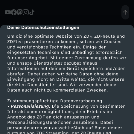
e
r
Deine Datenschutzeinstellungen
cmp-dialog-description
Um dir eine optimale Website von ZDF, ZDFheute und
v
ZDFtivi präsentieren zu können, setzen wir Cookies
und vergleichbare Techniken ein. Einige der
eingesetzten Techniken sind unbedingt erforderlich
i
für unser Angebot. Mit deiner Zustimmung dürfen wir
Mehr ZDF
Service
und unsere Dienstleister darüber hinaus
e
Informationen auf deinem Gerät speichern und/oder
ZDF-Apps
ZDFmitreden
abrufen. Dabei geben wir deine Daten ohne deine
Einwilligung nicht an Dritte weiter, die nicht unsere
w
Smart TV
Kontakt zum ZDF
direkten Dienstleister sind. Wir verwenden deine
Daten auch nicht zu kommerziellen Zwecken.
ZDFtext
Tickets
m
Zustimmungspflichtige Datenverarbeitung
Livestreams
Zuschauerservice
• Personalisierung:
Die Speicherung von bestimmten
i
Sendungen A-Z
Hilfe
Interaktionen ermöglicht uns, dein Erlebnis im
Angebot des ZDF an dich anzupassen und
TV-Programm
Personalisierungsfunktionen anzubieten. Dabei
t
personalisieren wir ausschließlich auf Basis deiner
Nutzung von ZDF Streaming, der ZDFheute und