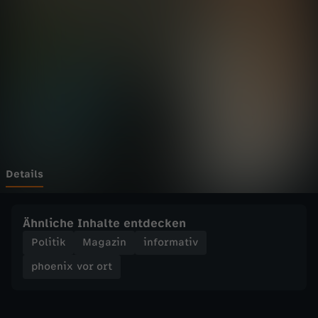
v
o
r
o
r
t
Details
-
Ähnliche Inhalte entdecken
I
Politik
Magazin
informativ
phoenix vor ort
n
t