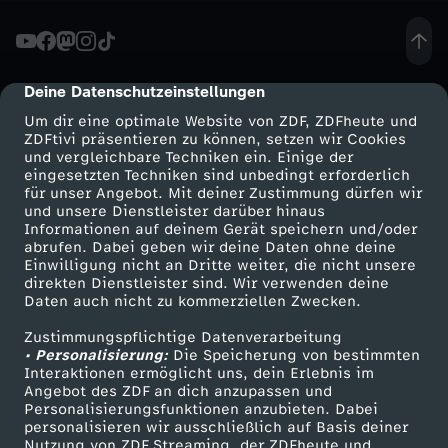
e
s
Deine Datenschutzeinstellungen
cmp-dialog-description
Um dir eine optimale Website von ZDF, ZDFheute und
t
ZDFtivi präsentieren zu können, setzen wir Cookies
und vergleichbare Techniken ein. Einige der
eingesetzten Techniken sind unbedingt erforderlich
i
für unser Angebot. Mit deiner Zustimmung dürfen wir
Mehr ZDF
Service
und unsere Dienstleister darüber hinaus
t
Informationen auf deinem Gerät speichern und/oder
ZDF-Apps
ZDFmitreden
abrufen. Dabei geben wir deine Daten ohne deine
Einwilligung nicht an Dritte weiter, die nicht unsere
i
Smart TV
Kontakt zum ZDF
direkten Dienstleister sind. Wir verwenden deine
Daten auch nicht zu kommerziellen Zwecken.
ZDFtext
Tickets
o
Zustimmungspflichtige Datenverarbeitung
Livestreams
Zuschauerservice
• Personalisierung:
Die Speicherung von bestimmten
n
Sendungen A-Z
Hilfe
Interaktionen ermöglicht uns, dein Erlebnis im
Angebot des ZDF an dich anzupassen und
TV-Programm
Personalisierungsfunktionen anzubieten. Dabei
e
personalisieren wir ausschließlich auf Basis deiner
Nutzung von ZDF Streaming, der ZDFheute und