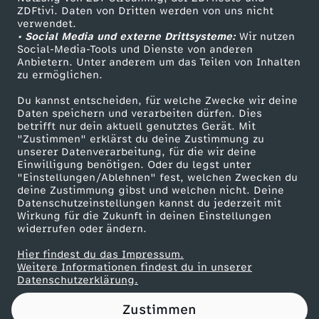
ZDFtivi. Daten von Dritten werden von uns nicht
n
Das ZDF
verwendet.
• Social Media und externe Drittsysteme:
Wir nutzen
ZDF Unternehmen
:
Social-Media-Tools und Dienste von anderen
Anbietern. Unter anderem um das Teilen von Inhalten
Karriere
zu ermöglichen.
L
Presseportal
Du kannst entscheiden, für welche Zwecke wir deine
ZDF goes Schule
Daten speichern und verarbeiten dürfen. Dies
ä
betrifft nur dein aktuell genutztes Gerät. Mit
Werbefernsehen
"Zustimmen" erklärst du deine Zustimmung zu
n
unserer Datenverarbeitung, für die wir deine
Mainzelmännchen
Einwilligung benötigen. Oder du legst unter
"Einstellungen/Ablehnen" fest, welchen Zwecken du
d
deine Zustimmung gibst und welchen nicht. Deine
Datenschutzeinstellungen kannst du jederzeit mit
Wirkung für die Zukunft in deinen Einstellungen
e
widerrufen oder ändern.
r
Hier findest du das Impressum.
Partner
Weitere Informationen findest du in unserer
Datenschutzerklärung.
w
Zustimmen