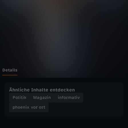
v
o
r
o
r
t
Details
-
Ähnliche Inhalte entdecken
I
Politik
Magazin
informativ
phoenix vor ort
n
v