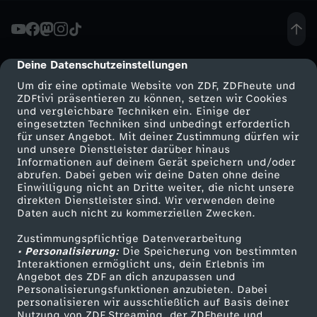
i
n
Deine Datenschutzeinstellungen
cmp-dialog-description
Um dir eine optimale Website von ZDF, ZDFheute und
e
ZDFtivi präsentieren zu können, setzen wir Cookies
und vergleichbare Techniken ein. Einige der
eingesetzten Techniken sind unbedingt erforderlich
t
für unser Angebot. Mit deiner Zustimmung dürfen wir
Mehr ZDF
Service
und unsere Dienstleister darüber hinaus
t
Informationen auf deinem Gerät speichern und/oder
ZDF-Apps
ZDFmitreden
abrufen. Dabei geben wir deine Daten ohne deine
Einwilligung nicht an Dritte weiter, die nicht unsere
b
Smart TV
Kontakt zum ZDF
direkten Dienstleister sind. Wir verwenden deine
Daten auch nicht zu kommerziellen Zwecken.
ZDFtext
Tickets
e
Zustimmungspflichtige Datenverarbeitung
Livestreams
Zuschauerservice
• Personalisierung:
Die Speicherung von bestimmten
s
Sendungen A-Z
Hilfe
Interaktionen ermöglicht uns, dein Erlebnis im
Angebot des ZDF an dich anzupassen und
TV-Programm
Personalisierungsfunktionen anzubieten. Dabei
c
personalisieren wir ausschließlich auf Basis deiner
Nutzung von ZDF Streaming, der ZDFheute und