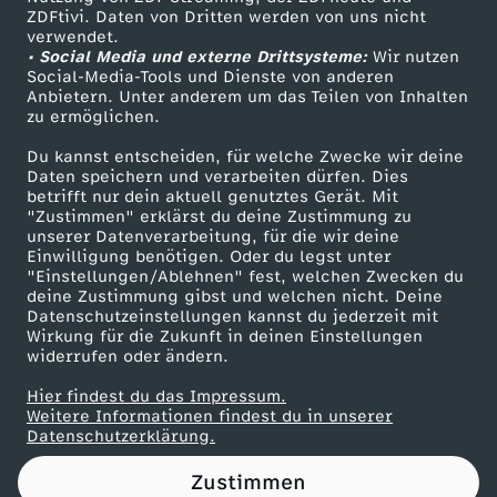
ZDFtivi. Daten von Dritten werden von uns nicht
h
Das ZDF
verwendet.
• Social Media und externe Drittsysteme:
Wir nutzen
ZDF Unternehmen
l
Social-Media-Tools und Dienste von anderen
Anbietern. Unter anderem um das Teilen von Inhalten
Karriere
zu ermöglichen.
i
Presseportal
Du kannst entscheiden, für welche Zwecke wir deine
ZDF goes Schule
Daten speichern und verarbeiten dürfen. Dies
e
betrifft nur dein aktuell genutztes Gerät. Mit
Werbefernsehen
"Zustimmen" erklärst du deine Zustimmung zu
ß
unserer Datenverarbeitung, für die wir deine
Mainzelmännchen
Einwilligung benötigen. Oder du legst unter
"Einstellungen/Ablehnen" fest, welchen Zwecken du
t
deine Zustimmung gibst und welchen nicht. Deine
Datenschutzeinstellungen kannst du jederzeit mit
Wirkung für die Zukunft in deinen Einstellungen
"
widerrufen oder ändern.
a
Hier findest du das Impressum.
Partner
Weitere Informationen findest du in unserer
Datenschutzerklärung.
k
Zustimmen