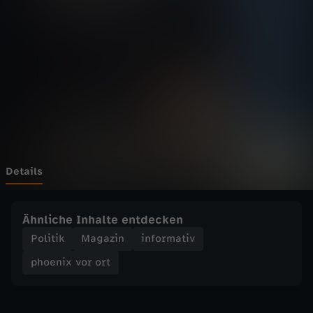
v
o
r
o
r
t
Details
-
Ähnliche Inhalte entdecken
K
Politik
Magazin
informativ
phoenix vor ort
a
b