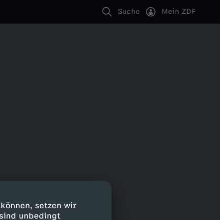
Suche
Mein ZDF
 können, setzen wir
 sind unbedingt