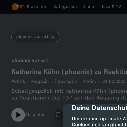
Startseite
Kategorien
Kinder
Live & TV
phoenix vor ort
phoenix vor ort
Katharina Kühn (phoenix) zu Reakti
Politik
Magazin
informativ
4 Min.
24.02.2025
Schaltgespräch mit Katharina Kühn (phoe
zu Reaktionen der FDP auf den Ausgang d
Deine Datenschut
cmp-dialog-des
Abspielen
Um dir eine optimale W
Cookies und vergleichb