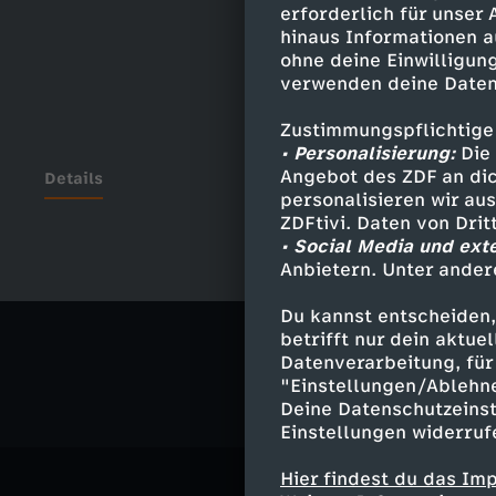
erforderlich für unser
hinaus Informationen a
ohne deine Einwilligung
verwenden deine Daten
Zustimmungspflichtige
• Personalisierung:
Die 
Angebot des ZDF an dic
Details
personalisieren wir au
ZDFtivi. Daten von Dri
• Social Media und ext
Anbietern. Unter ander
Ähnliche 
Du kannst entscheiden,
Politik
Ma
betrifft nur dein aktu
Datenverarbeitung, für 
"Einstellungen/Ablehn
Deine Datenschutzeinst
Einstellungen widerruf
Hier findest du das Im