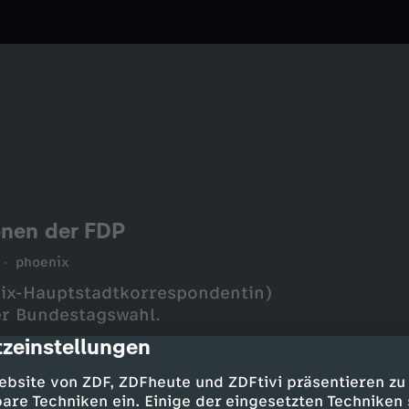
onen der FDP
phoenix
nix-Hauptstadtkorrespondentin)
er Bundestagswahl.
zeinstellungen
cription
ebsite von ZDF, ZDFheute und ZDFtivi präsentieren zu
are Techniken ein. Einige der eingesetzten Techniken