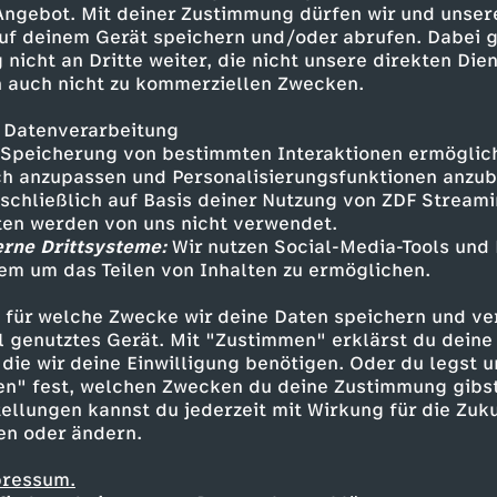
 Angebot. Mit deiner Zustimmung dürfen wir und unser
uf deinem Gerät speichern und/oder abrufen. Dabei 
 nicht an Dritte weiter, die nicht unsere direkten Dien
 auch nicht zu kommerziellen Zwecken.
 Datenverarbeitung
Speicherung von bestimmten Interaktionen ermöglicht
h anzupassen und Personalisierungsfunktionen anzub
sschließlich auf Basis deiner Nutzung von ZDF Stream
tten werden von uns nicht verwendet.
erne Drittsysteme:
Wir nutzen Social-Media-Tools und
em um das Teilen von Inhalten zu ermöglichen.
Inhalte entdecken
 für welche Zwecke wir deine Daten speichern und ver
gazin
informativ
phoenix vor ort
ell genutztes Gerät. Mit "Zustimmen" erklärst du dein
die wir deine Einwilligung benötigen. Oder du legst u
en" fest, welchen Zwecken du deine Zustimmung gibst
ellungen kannst du jederzeit mit Wirkung für die Zuku
en oder ändern.
pressum.