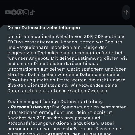
h
e
Deine Datenschutzeinstellungen
cmp-dialog-description
Um dir eine optimale Website von ZDF, ZDFheute und
r
ZDFtivi präsentieren zu können, setzen wir Cookies
und vergleichbare Techniken ein. Einige der
eingesetzten Techniken sind unbedingt erforderlich
i
für unser Angebot. Mit deiner Zustimmung dürfen wir
Mehr ZDF
Service
und unsere Dienstleister darüber hinaus
n
Informationen auf deinem Gerät speichern und/oder
ZDF-Apps
ZDFmitreden
abrufen. Dabei geben wir deine Daten ohne deine
Einwilligung nicht an Dritte weiter, die nicht unsere
a
Smart TV
Kontakt zum ZDF
direkten Dienstleister sind. Wir verwenden deine
Daten auch nicht zu kommerziellen Zwecken.
ZDFtext
Tickets
R
Zustimmungspflichtige Datenverarbeitung
Livestreams
Zuschauerservice
• Personalisierung:
Die Speicherung von bestimmten
e
Sendungen A-Z
Hilfe
Interaktionen ermöglicht uns, dein Erlebnis im
Angebot des ZDF an dich anzupassen und
TV-Programm
Personalisierungsfunktionen anzubieten. Dabei
i
personalisieren wir ausschließlich auf Basis deiner
Nutzung von ZDF Streaming, der ZDFheute und