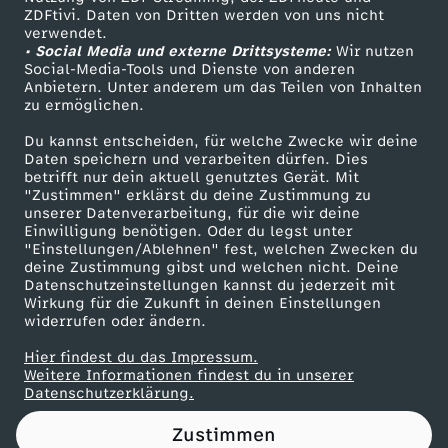
ZDFtivi. Daten von Dritten werden von uns nicht
c
Das ZDF
verwendet.
• Social Media und externe Drittsysteme:
Wir nutzen
ZDF Unternehmen
h
Social-Media-Tools und Dienste von anderen
Anbietern. Unter anderem um das Teilen von Inhalten
Karriere
zu ermöglichen.
e
Presseportal
Du kannst entscheiden, für welche Zwecke wir deine
ZDF goes Schule
Daten speichern und verarbeiten dürfen. Dies
i
betrifft nur dein aktuell genutztes Gerät. Mit
Werbefernsehen
"Zustimmen" erklärst du deine Zustimmung zu
n
unserer Datenverarbeitung, für die wir deine
Mainzelmännchen
Einwilligung benötigen. Oder du legst unter
"Einstellungen/Ablehnen" fest, welchen Zwecken du
C
deine Zustimmung gibst und welchen nicht. Deine
Datenschutzeinstellungen kannst du jederzeit mit
Wirkung für die Zukunft in deinen Einstellungen
h
widerrufen oder ändern.
i
Hier findest du das Impressum.
Partner
Weitere Informationen findest du in unserer
Datenschutzerklärung.
n
Zustimmen