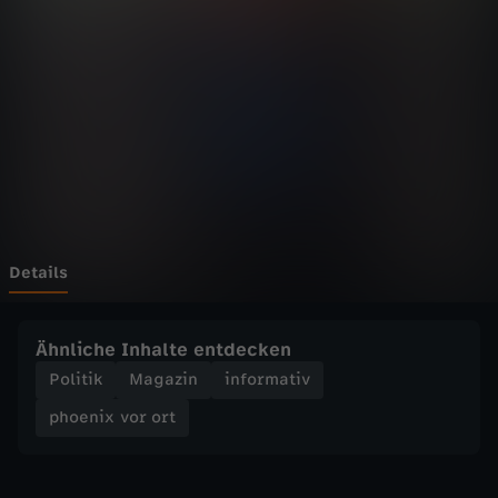
v
o
r
o
r
t
Details
-
Ähnliche Inhalte entdecken
K
Politik
Magazin
informativ
phoenix vor ort
a
t