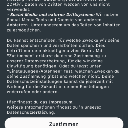
ZDFtivi. Daten von Dritten werden von uns nicht
U
Das ZDF
verwendet.
• Social Media und externe Drittsysteme:
Wir nutzen
ZDF Unternehmen
n
Social-Media-Tools und Dienste von anderen
Anbietern. Unter anderem um das Teilen von Inhalten
Karriere
zu ermöglichen.
g
Presseportal
Du kannst entscheiden, für welche Zwecke wir deine
ZDF goes Schule
Daten speichern und verarbeiten dürfen. Dies
e
betrifft nur dein aktuell genutztes Gerät. Mit
Werbefernsehen
"Zustimmen" erklärst du deine Zustimmung zu
r
unserer Datenverarbeitung, für die wir deine
Mainzelmännchen
Einwilligung benötigen. Oder du legst unter
"Einstellungen/Ablehnen" fest, welchen Zwecken du
e
deine Zustimmung gibst und welchen nicht. Deine
Datenschutzeinstellungen kannst du jederzeit mit
Wirkung für die Zukunft in deinen Einstellungen
c
widerrufen oder ändern.
h
Hier findest du das Impressum.
Partner
Weitere Informationen findest du in unserer
Datenschutzerklärung.
t
Zustimmen