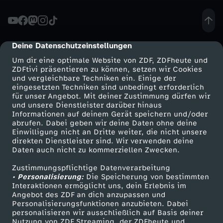
n
e
Deine Datenschutzeinstellungen
cmp-dialog-description
Um dir eine optimale Website von ZDF, ZDFheute und
R
ZDFtivi präsentieren zu können, setzen wir Cookies
und vergleichbare Techniken ein. Einige der
eingesetzten Techniken sind unbedingt erforderlich
u
für unser Angebot. Mit deiner Zustimmung dürfen wir
Mehr ZDF
Service
und unsere Dienstleister darüber hinaus
h
Informationen auf deinem Gerät speichern und/oder
ZDF-Apps
ZDFmitreden
abrufen. Dabei geben wir deine Daten ohne deine
Einwilligung nicht an Dritte weiter, die nicht unsere
e
Smart TV
Kontakt zum ZDF
direkten Dienstleister sind. Wir verwenden deine
Daten auch nicht zu kommerziellen Zwecken.
ZDFtext
Tickets
b
Zustimmungspflichtige Datenverarbeitung
Livestreams
Zuschauerservice
• Personalisierung:
Die Speicherung von bestimmten
e
Sendungen A-Z
Hilfe
Interaktionen ermöglicht uns, dein Erlebnis im
Angebot des ZDF an dich anzupassen und
TV-Programm
Personalisierungsfunktionen anzubieten. Dabei
i
personalisieren wir ausschließlich auf Basis deiner
Nutzung von ZDF Streaming, der ZDFheute und