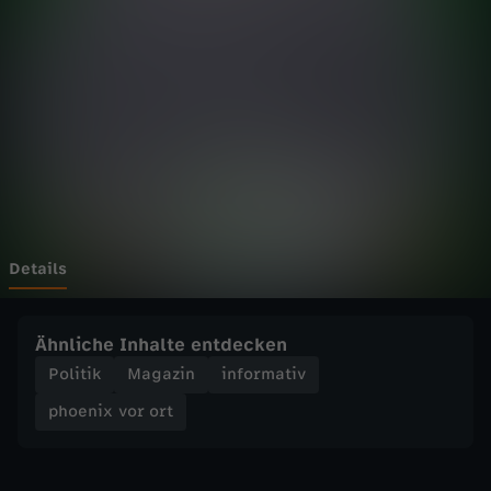
v
o
r
o
r
t
Details
-
Ähnliche Inhalte entdecken
K
Politik
Magazin
informativ
phoenix vor ort
e
i