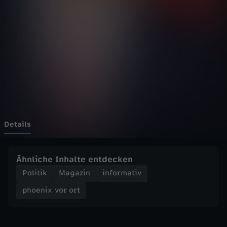
v
Wechseln zu: ZDFheute
o
r
o
r
t
Details
-
Ähnliche Inhalte entdecken
"
Politik
Magazin
informativ
phoenix vor ort
K
e