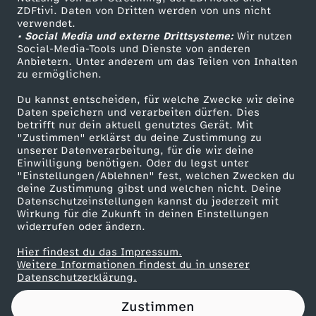
ZDFtivi. Daten von Dritten werden von uns nicht
n
Das ZDF
verwendet.
• Social Media und externe Drittsysteme:
Wir nutzen
ZDF Unternehmen
g
Social-Media-Tools und Dienste von anderen
Anbietern. Unter anderem um das Teilen von Inhalten
Karriere
zu ermöglichen.
e
Presseportal
Du kannst entscheiden, für welche Zwecke wir deine
ZDF goes Schule
Daten speichern und verarbeiten dürfen. Dies
n
betrifft nur dein aktuell genutztes Gerät. Mit
Werbefernsehen
"Zustimmen" erklärst du deine Zustimmung zu
d
unserer Datenverarbeitung, für die wir deine
Mainzelmännchen
Einwilligung benötigen. Oder du legst unter
"Einstellungen/Ablehnen" fest, welchen Zwecken du
e
deine Zustimmung gibst und welchen nicht. Deine
Datenschutzeinstellungen kannst du jederzeit mit
Wirkung für die Zukunft in deinen Einstellungen
r
widerrufen oder ändern.
L
Hier findest du das Impressum.
Partner
Weitere Informationen findest du in unserer
Datenschutzerklärung.
a
Zustimmen