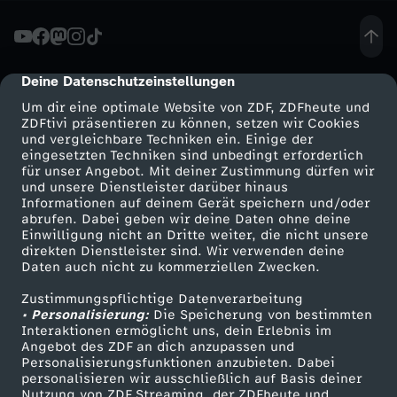
r
n
Deine Datenschutzeinstellungen
cmp-dialog-description
Um dir eine optimale Website von ZDF, ZDFheute und
f
ZDFtivi präsentieren zu können, setzen wir Cookies
und vergleichbare Techniken ein. Einige der
eingesetzten Techniken sind unbedingt erforderlich
o
für unser Angebot. Mit deiner Zustimmung dürfen wir
Mehr ZDF
Service
und unsere Dienstleister darüber hinaus
r
Informationen auf deinem Gerät speichern und/oder
ZDF-Apps
ZDFmitreden
abrufen. Dabei geben wir deine Daten ohne deine
Einwilligung nicht an Dritte weiter, die nicht unsere
d
Smart TV
Kontakt zum ZDF
direkten Dienstleister sind. Wir verwenden deine
Daten auch nicht zu kommerziellen Zwecken.
ZDFtext
Tickets
e
Zustimmungspflichtige Datenverarbeitung
Livestreams
Zuschauerservice
• Personalisierung:
Die Speicherung von bestimmten
r
Sendungen A-Z
Hilfe
Interaktionen ermöglicht uns, dein Erlebnis im
Angebot des ZDF an dich anzupassen und
TV-Programm
Personalisierungsfunktionen anzubieten. Dabei
u
personalisieren wir ausschließlich auf Basis deiner
Nutzung von ZDF Streaming, der ZDFheute und