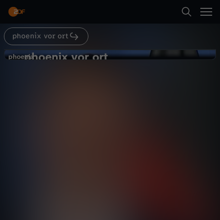
Abspielen
phoenix vor ort
Suche
Zurück
phoenix vor ort
p
phoenix
phoenix
"Kernforderungen der
Startseite
h
Landesregierung" im
Politik
Magazin
informativ
Koalitionsvertrag
Kategorien
o
Abspielen
e
Kinder
n
Mehr
Live & TV
i
Mein ZDF
x