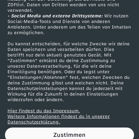
ZDFtivi. Daten von Dritten werden von uns nicht
a
Das ZDF
verwendet.
• Social Media und externe Drittsysteme:
Wir nutzen
ZDF Unternehmen
r
Social-Media-Tools und Dienste von anderen
Anbietern. Unter anderem um das Teilen von Inhalten
Karriere
zu ermöglichen.
t
Presseportal
Du kannst entscheiden, für welche Zwecke wir deine
ZDF goes Schule
Daten speichern und verarbeiten dürfen. Dies
e
betrifft nur dein aktuell genutztes Gerät. Mit
Werbefernsehen
"Zustimmen" erklärst du deine Zustimmung zu
i
unserer Datenverarbeitung, für die wir deine
Mainzelmännchen
Einwilligung benötigen. Oder du legst unter
"Einstellungen/Ablehnen" fest, welchen Zwecken du
t
deine Zustimmung gibst und welchen nicht. Deine
Datenschutzeinstellungen kannst du jederzeit mit
Wirkung für die Zukunft in deinen Einstellungen
a
widerrufen oder ändern.
g
Hier findest du das Impressum.
Partner
Weitere Informationen findest du in unserer
Datenschutzerklärung.
z
Zustimmen