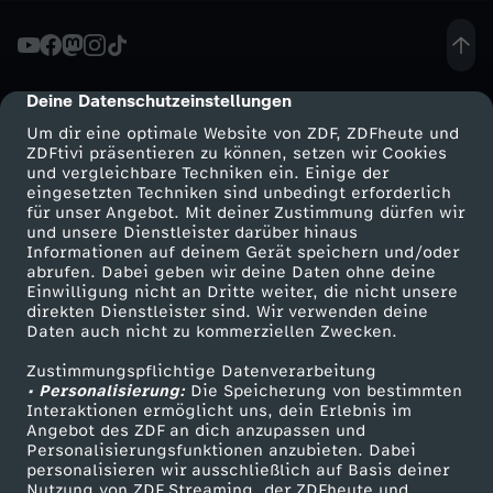
i
n
Deine Datenschutzeinstellungen
cmp-dialog-description
Um dir eine optimale Website von ZDF, ZDFheute und
e
ZDFtivi präsentieren zu können, setzen wir Cookies
und vergleichbare Techniken ein. Einige der
eingesetzten Techniken sind unbedingt erforderlich
r
für unser Angebot. Mit deiner Zustimmung dürfen wir
Mehr ZDF
Service
und unsere Dienstleister darüber hinaus
C
Informationen auf deinem Gerät speichern und/oder
ZDF-Apps
ZDFmitreden
abrufen. Dabei geben wir deine Daten ohne deine
Einwilligung nicht an Dritte weiter, die nicht unsere
D
Smart TV
Kontakt zum ZDF
direkten Dienstleister sind. Wir verwenden deine
Daten auch nicht zu kommerziellen Zwecken.
ZDFtext
Tickets
U
Zustimmungspflichtige Datenverarbeitung
Livestreams
Zuschauerservice
• Personalisierung:
Die Speicherung von bestimmten
-
Sendungen A-Z
Hilfe
Interaktionen ermöglicht uns, dein Erlebnis im
Angebot des ZDF an dich anzupassen und
TV-Programm
Personalisierungsfunktionen anzubieten. Dabei
P
personalisieren wir ausschließlich auf Basis deiner
Nutzung von ZDF Streaming, der ZDFheute und