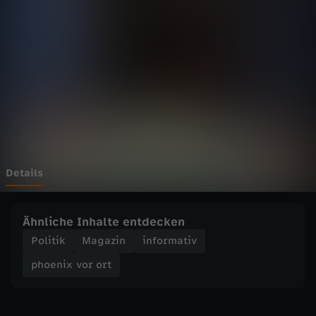
v
o
r
o
r
t
Details
-
Ähnliche Inhalte entdecken
K
Politik
Magazin
informativ
phoenix vor ort
l
e