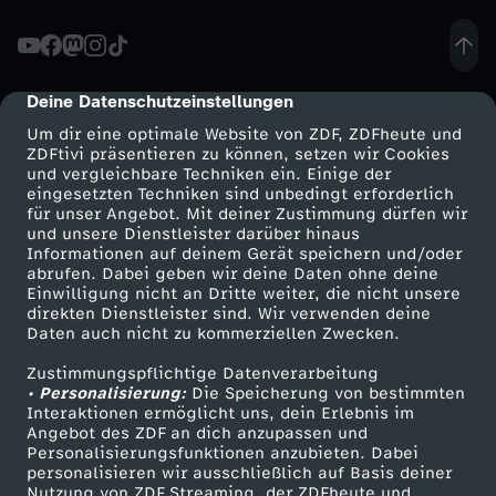
m
a
Deine Datenschutzeinstellungen
cmp-dialog-description
Um dir eine optimale Website von ZDF, ZDFheute und
:
ZDFtivi präsentieren zu können, setzen wir Cookies
und vergleichbare Techniken ein. Einige der
eingesetzten Techniken sind unbedingt erforderlich
Z
für unser Angebot. Mit deiner Zustimmung dürfen wir
Mehr ZDF
Service
und unsere Dienstleister darüber hinaus
u
Informationen auf deinem Gerät speichern und/oder
ZDF-Apps
ZDFmitreden
abrufen. Dabei geben wir deine Daten ohne deine
Einwilligung nicht an Dritte weiter, die nicht unsere
k
Smart TV
Kontakt zum ZDF
direkten Dienstleister sind. Wir verwenden deine
Daten auch nicht zu kommerziellen Zwecken.
ZDFtext
Tickets
u
Zustimmungspflichtige Datenverarbeitung
Livestreams
Zuschauerservice
• Personalisierung:
Die Speicherung von bestimmten
n
Sendungen A-Z
Hilfe
Interaktionen ermöglicht uns, dein Erlebnis im
Angebot des ZDF an dich anzupassen und
TV-Programm
Personalisierungsfunktionen anzubieten. Dabei
f
personalisieren wir ausschließlich auf Basis deiner
Nutzung von ZDF Streaming, der ZDFheute und