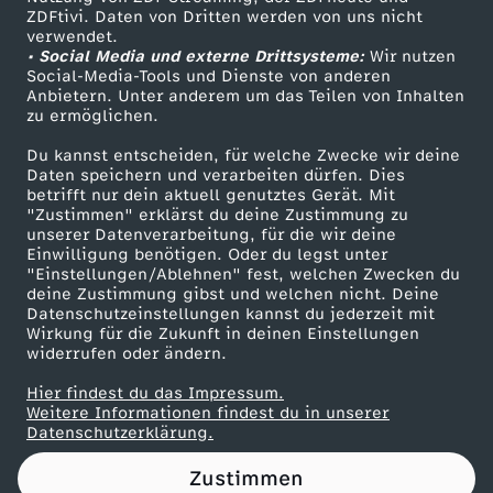
ZDFtivi. Daten von Dritten werden von uns nicht
t
Das ZDF
verwendet.
• Social Media und externe Drittsysteme:
Wir nutzen
ZDF Unternehmen
i
Social-Media-Tools und Dienste von anderen
Anbietern. Unter anderem um das Teilen von Inhalten
Karriere
zu ermöglichen.
s
Presseportal
Du kannst entscheiden, für welche Zwecke wir deine
ZDF goes Schule
Daten speichern und verarbeiten dürfen. Dies
t
betrifft nur dein aktuell genutztes Gerät. Mit
Werbefernsehen
"Zustimmen" erklärst du deine Zustimmung zu
f
unserer Datenverarbeitung, für die wir deine
Mainzelmännchen
Einwilligung benötigen. Oder du legst unter
"Einstellungen/Ablehnen" fest, welchen Zwecken du
ü
deine Zustimmung gibst und welchen nicht. Deine
Datenschutzeinstellungen kannst du jederzeit mit
Wirkung für die Zukunft in deinen Einstellungen
r
widerrufen oder ändern.
j
Hier findest du das Impressum.
Partner
Weitere Informationen findest du in unserer
Datenschutzerklärung.
u
Zustimmen