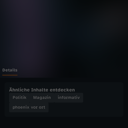
v
o
r
o
r
t
Details
-
Ähnliche Inhalte entdecken
K
Politik
Magazin
informativ
phoenix vor ort
l
i