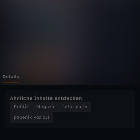
v
o
r
o
r
t
Details
-
Ähnliche Inhalte entdecken
K
Politik
Magazin
informativ
phoenix vor ort
o
a