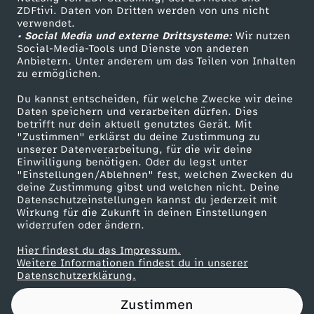
ZDFtivi. Daten von Dritten werden von uns nicht
s
Das ZDF
verwendet.
• Social Media und externe Drittsysteme:
Wir nutzen
ZDF Unternehmen
s
Social-Media-Tools und Dienste von anderen
Anbietern. Unter anderem um das Teilen von Inhalten
Karriere
zu ermöglichen.
c
Presseportal
Du kannst entscheiden, für welche Zwecke wir deine
ZDF goes Schule
Daten speichern und verarbeiten dürfen. Dies
h
betrifft nur dein aktuell genutztes Gerät. Mit
Werbefernsehen
"Zustimmen" erklärst du deine Zustimmung zu
u
unserer Datenverarbeitung, für die wir deine
Mainzelmännchen
Einwilligung benötigen. Oder du legst unter
"Einstellungen/Ablehnen" fest, welchen Zwecken du
s
deine Zustimmung gibst und welchen nicht. Deine
Datenschutzeinstellungen kannst du jederzeit mit
Wirkung für die Zukunft in deinen Einstellungen
s
widerrufen oder ändern.
:
Hier findest du das Impressum.
Partner
Weitere Informationen findest du in unserer
Datenschutzerklärung.
"
Zustimmen