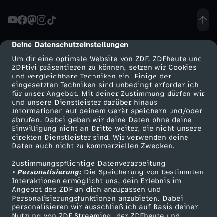
l
i
Deine Datenschutzeinstellungen
cmp-dialog-description
Um dir eine optimale Website von ZDF, ZDFheute und
t
ZDFtivi präsentieren zu können, setzen wir Cookies
und vergleichbare Techniken ein. Einige der
eingesetzten Techniken sind unbedingt erforderlich
i
für unser Angebot. Mit deiner Zustimmung dürfen wir
Mehr ZDF
Service
und unsere Dienstleister darüber hinaus
o
Informationen auf deinem Gerät speichern und/oder
ZDF-Apps
ZDFmitreden
abrufen. Dabei geben wir deine Daten ohne deine
Einwilligung nicht an Dritte weiter, die nicht unsere
n
Smart TV
Kontakt zum ZDF
direkten Dienstleister sind. Wir verwenden deine
Daten auch nicht zu kommerziellen Zwecken.
ZDFtext
Tickets
s
Zustimmungspflichtige Datenverarbeitung
Livestreams
Zuschauerservice
• Personalisierung:
Die Speicherung von bestimmten
a
Sendungen A-Z
Hilfe
Interaktionen ermöglicht uns, dein Erlebnis im
Angebot des ZDF an dich anzupassen und
TV-Programm
Personalisierungsfunktionen anzubieten. Dabei
u
personalisieren wir ausschließlich auf Basis deiner
Nutzung von ZDF Streaming, der ZDFheute und