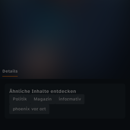
v
o
r
o
r
t
Details
-
Ähnliche Inhalte entdecken
K
Politik
Magazin
informativ
phoenix vor ort
o
a