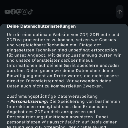
l
i
Deine Datenschutzeinstellungen
cmp-dialog-description
Um dir eine optimale Website von ZDF, ZDFheute und
t
ZDFtivi präsentieren zu können, setzen wir Cookies
und vergleichbare Techniken ein. Einige der
eingesetzten Techniken sind unbedingt erforderlich
i
für unser Angebot. Mit deiner Zustimmung dürfen wir
Mehr ZDF
Service
und unsere Dienstleister darüber hinaus
o
Informationen auf deinem Gerät speichern und/oder
ZDF-Apps
ZDFmitreden
abrufen. Dabei geben wir deine Daten ohne deine
Einwilligung nicht an Dritte weiter, die nicht unsere
n
Smart TV
Kontakt zum ZDF
direkten Dienstleister sind. Wir verwenden deine
Daten auch nicht zu kommerziellen Zwecken.
ZDFtext
Tickets
s
Zustimmungspflichtige Datenverarbeitung
Livestreams
Zuschauerservice
• Personalisierung:
Die Speicherung von bestimmten
a
Sendungen A-Z
Hilfe
Interaktionen ermöglicht uns, dein Erlebnis im
Angebot des ZDF an dich anzupassen und
TV-Programm
Personalisierungsfunktionen anzubieten. Dabei
u
personalisieren wir ausschließlich auf Basis deiner
Nutzung von ZDF Streaming, der ZDFheute und