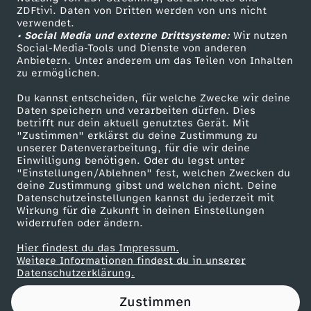
ZDFtivi. Daten von Dritten werden von uns nicht
s
Das ZDF
verwendet.
• Social Media und externe Drittsysteme:
Wir nutzen
ZDF Unternehmen
s
Social-Media-Tools und Dienste von anderen
Anbietern. Unter anderem um das Teilen von Inhalten
Karriere
zu ermöglichen.
c
Presseportal
Du kannst entscheiden, für welche Zwecke wir deine
ZDF goes Schule
Daten speichern und verarbeiten dürfen. Dies
h
betrifft nur dein aktuell genutztes Gerät. Mit
Werbefernsehen
"Zustimmen" erklärst du deine Zustimmung zu
u
unserer Datenverarbeitung, für die wir deine
Mainzelmännchen
Einwilligung benötigen. Oder du legst unter
"Einstellungen/Ablehnen" fest, welchen Zwecken du
s
deine Zustimmung gibst und welchen nicht. Deine
Datenschutzeinstellungen kannst du jederzeit mit
Wirkung für die Zukunft in deinen Einstellungen
s
widerrufen oder ändern.
:
Hier findest du das Impressum.
Partner
Weitere Informationen findest du in unserer
Datenschutzerklärung.
"
Zustimmen