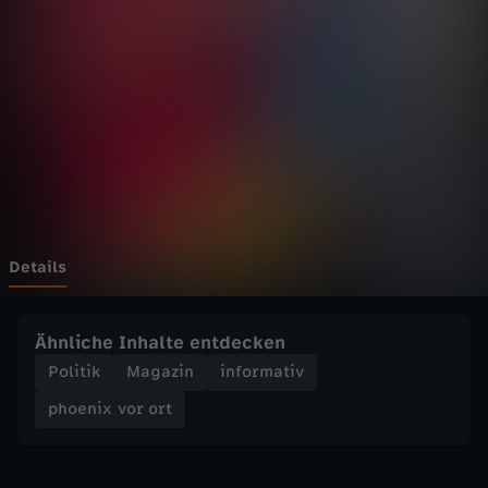
v
o
r
o
r
t
Details
-
Ähnliche Inhalte entdecken
K
Politik
Magazin
informativ
phoenix vor ort
o
m