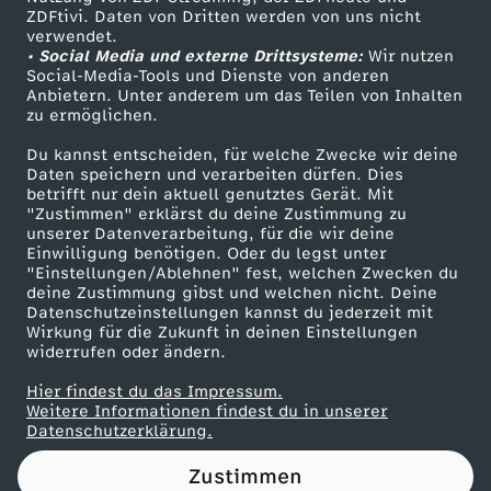
ZDFtivi. Daten von Dritten werden von uns nicht
S
Das ZDF
verwendet.
• Social Media und externe Drittsysteme:
Wir nutzen
ZDF Unternehmen
o
Social-Media-Tools und Dienste von anderen
Anbietern. Unter anderem um das Teilen von Inhalten
Karriere
zu ermöglichen.
c
Presseportal
Du kannst entscheiden, für welche Zwecke wir deine
ZDF goes Schule
Daten speichern und verarbeiten dürfen. Dies
i
betrifft nur dein aktuell genutztes Gerät. Mit
Werbefernsehen
"Zustimmen" erklärst du deine Zustimmung zu
a
unserer Datenverarbeitung, für die wir deine
Mainzelmännchen
Einwilligung benötigen. Oder du legst unter
"Einstellungen/Ablehnen" fest, welchen Zwecken du
l
deine Zustimmung gibst und welchen nicht. Deine
Datenschutzeinstellungen kannst du jederzeit mit
Wirkung für die Zukunft in deinen Einstellungen
M
widerrufen oder ändern.
e
Hier findest du das Impressum.
Partner
Weitere Informationen findest du in unserer
Datenschutzerklärung.
d
Zustimmen