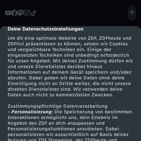
m
i
Deine Datenschutzeinstellungen
cmp-dialog-description
Um dir eine optimale Website von ZDF, ZDFheute und
s
ZDFtivi präsentieren zu können, setzen wir Cookies
und vergleichbare Techniken ein. Einige der
eingesetzten Techniken sind unbedingt erforderlich
s
für unser Angebot. Mit deiner Zustimmung dürfen wir
Mehr ZDF
Service
und unsere Dienstleister darüber hinaus
i
Informationen auf deinem Gerät speichern und/oder
ZDF-Apps
ZDFmitreden
abrufen. Dabei geben wir deine Daten ohne deine
Einwilligung nicht an Dritte weiter, die nicht unsere
o
Smart TV
Kontakt zum ZDF
direkten Dienstleister sind. Wir verwenden deine
Daten auch nicht zu kommerziellen Zwecken.
ZDFtext
Tickets
n
Zustimmungspflichtige Datenverarbeitung
Livestreams
Zuschauerservice
• Personalisierung:
Die Speicherung von bestimmten
z
Sendungen A-Z
Hilfe
Interaktionen ermöglicht uns, dein Erlebnis im
Angebot des ZDF an dich anzupassen und
TV-Programm
Personalisierungsfunktionen anzubieten. Dabei
u
personalisieren wir ausschließlich auf Basis deiner
Nutzung von ZDF Streaming, der ZDFheute und