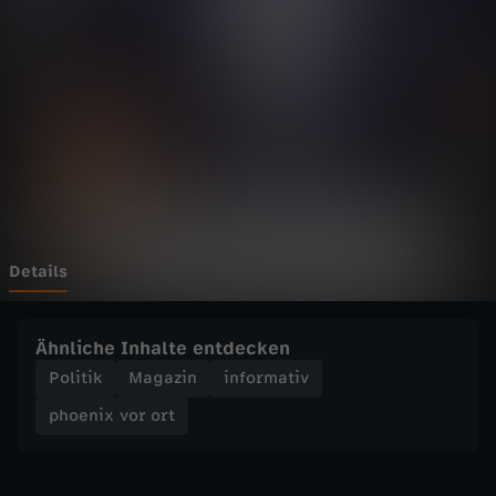
v
o
r
o
r
t
Details
-
Ähnliche Inhalte entdecken
K
Politik
Magazin
informativ
phoenix vor ort
r
e