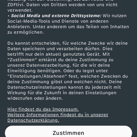
ZDFtivi. Daten von Dritten werden von uns nicht
t
Das ZDF
verwendet.
• Social Media und externe Drittsysteme:
Wir nutzen
ZDF Unternehmen
s
Social-Media-Tools und Dienste von anderen
Anbietern. Unter anderem um das Teilen von Inhalten
Karriere
zu ermöglichen.
c
Presseportal
Du kannst entscheiden, für welche Zwecke wir deine
ZDF goes Schule
Daten speichern und verarbeiten dürfen. Dies
h
betrifft nur dein aktuell genutztes Gerät. Mit
Werbefernsehen
"Zustimmen" erklärst du deine Zustimmung zu
a
unserer Datenverarbeitung, für die wir deine
Mainzelmännchen
Einwilligung benötigen. Oder du legst unter
"Einstellungen/Ablehnen" fest, welchen Zwecken du
f
deine Zustimmung gibst und welchen nicht. Deine
Datenschutzeinstellungen kannst du jederzeit mit
Wirkung für die Zukunft in deinen Einstellungen
t
widerrufen oder ändern.
:
Hier findest du das Impressum.
Partner
Weitere Informationen findest du in unserer
Datenschutzerklärung.
B
Zustimmen