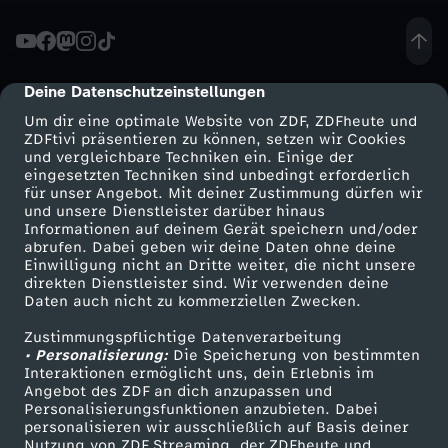
i
s
Deine Datenschutzeinstellungen
cmp-dialog-description
Um dir eine optimale Website von ZDF, ZDFheute und
l
ZDFtivi präsentieren zu können, setzen wir Cookies
und vergleichbare Techniken ein. Einige der
eingesetzten Techniken sind unbedingt erforderlich
a
für unser Angebot. Mit deiner Zustimmung dürfen wir
Mehr ZDF
Service
und unsere Dienstleister darüber hinaus
u
Informationen auf deinem Gerät speichern und/oder
ZDF-Apps
ZDFmitreden
abrufen. Dabei geben wir deine Daten ohne deine
Einwilligung nicht an Dritte weiter, die nicht unsere
f
Smart TV
Kontakt zum ZDF
direkten Dienstleister sind. Wir verwenden deine
Daten auch nicht zu kommerziellen Zwecken.
ZDFtext
Tickets
w
Zustimmungspflichtige Datenverarbeitung
Livestreams
Zuschauerservice
• Personalisierung:
Die Speicherung von bestimmten
i
Sendungen A-Z
Hilfe
Interaktionen ermöglicht uns, dein Erlebnis im
Angebot des ZDF an dich anzupassen und
TV-Programm
Personalisierungsfunktionen anzubieten. Dabei
r
personalisieren wir ausschließlich auf Basis deiner
Nutzung von ZDF Streaming, der ZDFheute und