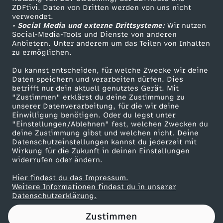
ZDFtivi. Daten von Dritten werden von uns nicht
D
Das ZDF
verwendet.
• Social Media und externe Drittsysteme:
Wir nutzen
ZDF Unternehmen
i
Social-Media-Tools und Dienste von anderen
Anbietern. Unter anderem um das Teilen von Inhalten
Karriere
zu ermöglichen.
p
Presseportal
Du kannst entscheiden, für welche Zwecke wir deine
ZDF goes Schule
Daten speichern und verarbeiten dürfen. Dies
l
betrifft nur dein aktuell genutztes Gerät. Mit
Werbefernsehen
"Zustimmen" erklärst du deine Zustimmung zu
o
unserer Datenverarbeitung, für die wir deine
Mainzelmännchen
Einwilligung benötigen. Oder du legst unter
"Einstellungen/Ablehnen" fest, welchen Zwecken du
m
deine Zustimmung gibst und welchen nicht. Deine
Datenschutzeinstellungen kannst du jederzeit mit
Wirkung für die Zukunft in deinen Einstellungen
a
widerrufen oder ändern.
t
Hier findest du das Impressum.
Partner
Weitere Informationen findest du in unserer
Datenschutzerklärung.
i
Zustimmen