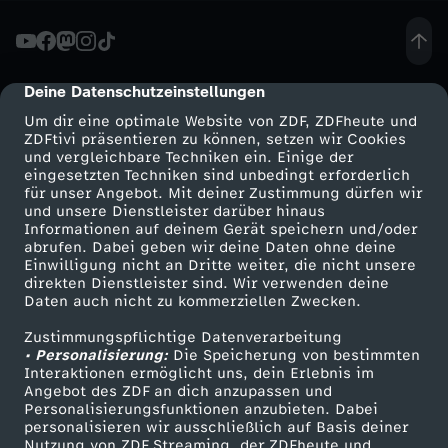
e
g
Deine Datenschutzeinstellungen
cmp-dialog-description
Um dir eine optimale Website von ZDF, ZDFheute und
i
ZDFtivi präsentieren zu können, setzen wir Cookies
und vergleichbare Techniken ein. Einige der
eingesetzten Techniken sind unbedingt erforderlich
m
für unser Angebot. Mit deiner Zustimmung dürfen wir
Mehr ZDF
Service
und unsere Dienstleister darüber hinaus
I
Informationen auf deinem Gerät speichern und/oder
ZDF-Apps
ZDFmitreden
abrufen. Dabei geben wir deine Daten ohne deine
Einwilligung nicht an Dritte weiter, die nicht unsere
r
Smart TV
Kontakt zum ZDF
direkten Dienstleister sind. Wir verwenden deine
Daten auch nicht zu kommerziellen Zwecken.
ZDFtext
Tickets
a
Zustimmungspflichtige Datenverarbeitung
Livestreams
Zuschauerservice
• Personalisierung:
Die Speicherung von bestimmten
n
Sendungen A-Z
Hilfe
Interaktionen ermöglicht uns, dein Erlebnis im
Angebot des ZDF an dich anzupassen und
TV-Programm
Personalisierungsfunktionen anzubieten. Dabei
:
personalisieren wir ausschließlich auf Basis deiner
Nutzung von ZDF Streaming, der ZDFheute und