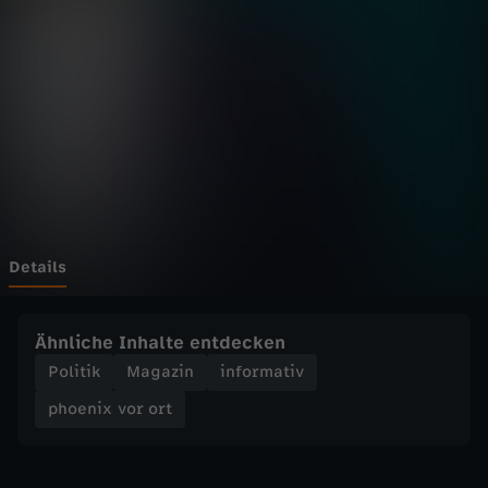
v
o
r
o
r
t
Details
-
Ähnliche Inhalte entdecken
K
Politik
Magazin
informativ
phoenix vor ort
r
i