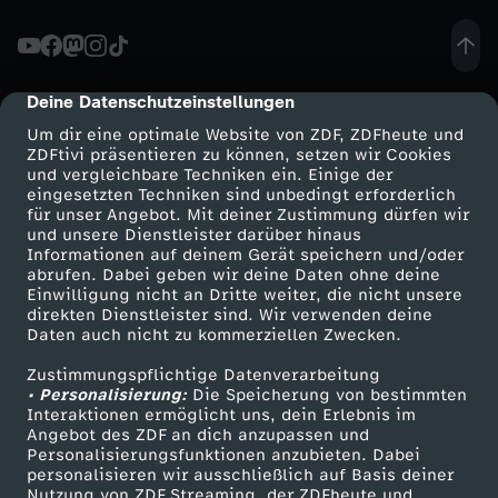
s
e
Deine Datenschutzeinstellungen
cmp-dialog-description
Um dir eine optimale Website von ZDF, ZDFheute und
n
ZDFtivi präsentieren zu können, setzen wir Cookies
und vergleichbare Techniken ein. Einige der
eingesetzten Techniken sind unbedingt erforderlich
b
für unser Angebot. Mit deiner Zustimmung dürfen wir
Mehr ZDF
Service
und unsere Dienstleister darüber hinaus
e
Informationen auf deinem Gerät speichern und/oder
ZDF-Apps
ZDFmitreden
abrufen. Dabei geben wir deine Daten ohne deine
Einwilligung nicht an Dritte weiter, die nicht unsere
s
Smart TV
Kontakt zum ZDF
direkten Dienstleister sind. Wir verwenden deine
Daten auch nicht zu kommerziellen Zwecken.
ZDFtext
Tickets
u
Zustimmungspflichtige Datenverarbeitung
Livestreams
Zuschauerservice
• Personalisierung:
Die Speicherung von bestimmten
c
Sendungen A-Z
Hilfe
Interaktionen ermöglicht uns, dein Erlebnis im
Angebot des ZDF an dich anzupassen und
TV-Programm
Personalisierungsfunktionen anzubieten. Dabei
h
personalisieren wir ausschließlich auf Basis deiner
Nutzung von ZDF Streaming, der ZDFheute und