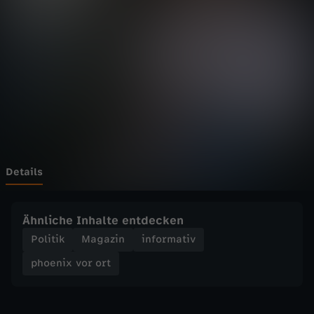
v
o
r
o
r
t
Details
-
Ähnliche Inhalte entdecken
K
Politik
Magazin
informativ
phoenix vor ort
r
i