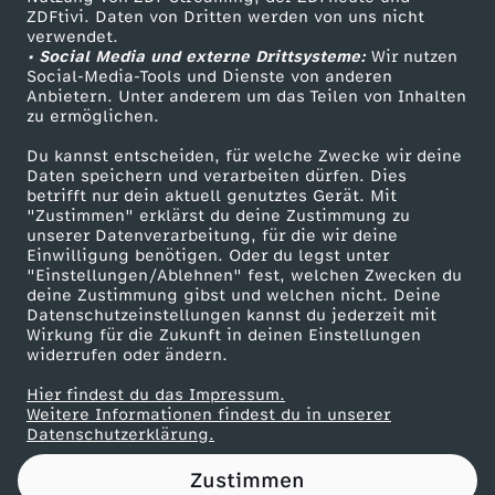
ZDFtivi. Daten von Dritten werden von uns nicht
i
Das ZDF
verwendet.
• Social Media und externe Drittsysteme:
Wir nutzen
ZDF Unternehmen
n
Social-Media-Tools und Dienste von anderen
Anbietern. Unter anderem um das Teilen von Inhalten
Karriere
zu ermöglichen.
I
Presseportal
Du kannst entscheiden, für welche Zwecke wir deine
ZDF goes Schule
Daten speichern und verarbeiten dürfen. Dies
s
betrifft nur dein aktuell genutztes Gerät. Mit
Werbefernsehen
"Zustimmen" erklärst du deine Zustimmung zu
r
unserer Datenverarbeitung, für die wir deine
Mainzelmännchen
Einwilligung benötigen. Oder du legst unter
"Einstellungen/Ablehnen" fest, welchen Zwecken du
a
deine Zustimmung gibst und welchen nicht. Deine
Datenschutzeinstellungen kannst du jederzeit mit
Wirkung für die Zukunft in deinen Einstellungen
e
widerrufen oder ändern.
l
Hier findest du das Impressum.
Partner
Weitere Informationen findest du in unserer
Datenschutzerklärung.
Zustimmen