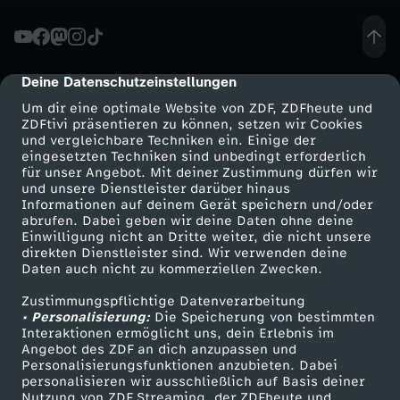
f
t
Deine Datenschutzeinstellungen
cmp-dialog-description
Um dir eine optimale Website von ZDF, ZDFheute und
i
ZDFtivi präsentieren zu können, setzen wir Cookies
und vergleichbare Techniken ein. Einige der
eingesetzten Techniken sind unbedingt erforderlich
g
für unser Angebot. Mit deiner Zustimmung dürfen wir
Mehr ZDF
Service
und unsere Dienstleister darüber hinaus
e
Informationen auf deinem Gerät speichern und/oder
ZDF-Apps
ZDFmitreden
abrufen. Dabei geben wir deine Daten ohne deine
Einwilligung nicht an Dritte weiter, die nicht unsere
r
Smart TV
Kontakt zum ZDF
direkten Dienstleister sind. Wir verwenden deine
Daten auch nicht zu kommerziellen Zwecken.
ZDFtext
Tickets
M
Zustimmungspflichtige Datenverarbeitung
Livestreams
Zuschauerservice
• Personalisierung:
Die Speicherung von bestimmten
S
Sendungen A-Z
Hilfe
Interaktionen ermöglicht uns, dein Erlebnis im
Angebot des ZDF an dich anzupassen und
TV-Programm
Personalisierungsfunktionen anzubieten. Dabei
C
personalisieren wir ausschließlich auf Basis deiner
Nutzung von ZDF Streaming, der ZDFheute und