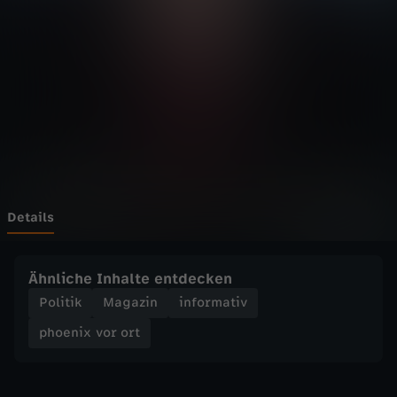
v
o
r
o
r
t
Details
-
Ähnliche Inhalte entdecken
K
Politik
Magazin
informativ
phoenix vor ort
ü
n