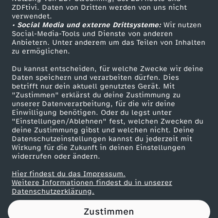
ZDFtivi. Daten von Dritten werden von uns nicht
-
Das ZDF
verwendet.
• Social Media und externe Drittsysteme:
Wir nutzen
ZDF Unternehmen
C
Social-Media-Tools und Dienste von anderen
Anbietern. Unter anderem um das Teilen von Inhalten
Karriere
zu ermöglichen.
h
Presseportal
Du kannst entscheiden, für welche Zwecke wir deine
ZDF goes Schule
Daten speichern und verarbeiten dürfen. Dies
e
betrifft nur dein aktuell genutztes Gerät. Mit
Werbefernsehen
"Zustimmen" erklärst du deine Zustimmung zu
f
unserer Datenverarbeitung, für die wir deine
Mainzelmännchen
Einwilligung benötigen. Oder du legst unter
"Einstellungen/Ablehnen" fest, welchen Zwecken du
b
deine Zustimmung gibst und welchen nicht. Deine
Datenschutzeinstellungen kannst du jederzeit mit
Wirkung für die Zukunft in deinen Einstellungen
e
widerrufen oder ändern.
i
Hier findest du das Impressum.
Partner
Weitere Informationen findest du in unserer
Datenschutzerklärung.
S
Zustimmen