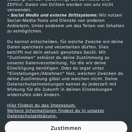
ZDFtivi. Daten von Dritten werden von uns nicht
0
Das ZDF
verwendet.
• Social Media und externe Drittsysteme:
Wir nutzen
ZDF Unternehmen
2
Social-Media-Tools und Dienste von anderen
Anbietern. Unter anderem um das Teilen von Inhalten
Karriere
zu ermöglichen.
4
Presseportal
Du kannst entscheiden, für welche Zwecke wir deine
ZDF goes Schule
Daten speichern und verarbeiten dürfen. Dies
z
betrifft nur dein aktuell genutztes Gerät. Mit
Werbefernsehen
"Zustimmen" erklärst du deine Zustimmung zu
u
unserer Datenverarbeitung, für die wir deine
Mainzelmännchen
Einwilligung benötigen. Oder du legst unter
"Einstellungen/Ablehnen" fest, welchen Zwecken du
r
deine Zustimmung gibst und welchen nicht. Deine
Datenschutzeinstellungen kannst du jederzeit mit
Wirkung für die Zukunft in deinen Einstellungen
I
widerrufen oder ändern.
T
Hier findest du das Impressum.
Partner
Weitere Informationen findest du in unserer
Datenschutzerklärung.
-
Zustimmen