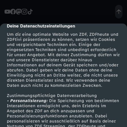
e
b
Deine Datenschutzeinstellungen
cmp-dialog-description
Um dir eine optimale Website von ZDF, ZDFheute und
e
ZDFtivi präsentieren zu können, setzen wir Cookies
und vergleichbare Techniken ein. Einige der
eingesetzten Techniken sind unbedingt erforderlich
r
für unser Angebot. Mit deiner Zustimmung dürfen wir
Mehr ZDF
Service
und unsere Dienstleister darüber hinaus
i
Informationen auf deinem Gerät speichern und/oder
ZDF-Apps
ZDFmitreden
abrufen. Dabei geben wir deine Daten ohne deine
Einwilligung nicht an Dritte weiter, die nicht unsere
c
Smart TV
Kontakt zum ZDF
direkten Dienstleister sind. Wir verwenden deine
Daten auch nicht zu kommerziellen Zwecken.
ZDFtext
Tickets
h
Zustimmungspflichtige Datenverarbeitung
Livestreams
Zuschauerservice
• Personalisierung:
Die Speicherung von bestimmten
t
Sendungen A-Z
Hilfe
Interaktionen ermöglicht uns, dein Erlebnis im
Angebot des ZDF an dich anzupassen und
TV-Programm
Personalisierungsfunktionen anzubieten. Dabei
2
personalisieren wir ausschließlich auf Basis deiner
Nutzung von ZDF Streaming, der ZDFheute und