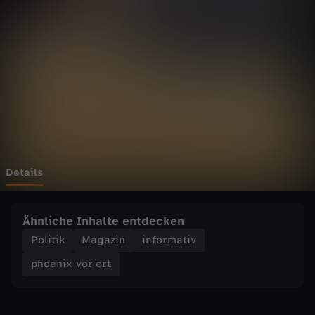
v
o
r
o
r
t
Details
-
Ähnliche Inhalte entdecken
L
Politik
Magazin
informativ
phoenix vor ort
a
g