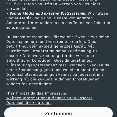
ZDFtivi. Daten von Dritten werden von uns nicht
m
Das ZDF
verwendet.
• Social Media und externe Drittsysteme:
Wir nutzen
ZDF Unternehmen
u
Social-Media-Tools und Dienste von anderen
Anbietern. Unter anderem um das Teilen von Inhalten
Karriere
zu ermöglichen.
s
Presseportal
Du kannst entscheiden, für welche Zwecke wir deine
ZDF goes Schule
Daten speichern und verarbeiten dürfen. Dies
l
betrifft nur dein aktuell genutztes Gerät. Mit
Werbefernsehen
"Zustimmen" erklärst du deine Zustimmung zu
i
unserer Datenverarbeitung, für die wir deine
Mainzelmännchen
Einwilligung benötigen. Oder du legst unter
"Einstellungen/Ablehnen" fest, welchen Zwecken du
m
deine Zustimmung gibst und welchen nicht. Deine
Datenschutzeinstellungen kannst du jederzeit mit
Wirkung für die Zukunft in deinen Einstellungen
i
widerrufen oder ändern.
s
Hier findest du das Impressum.
Partner
Weitere Informationen findest du in unserer
Datenschutzerklärung.
c
Zustimmen