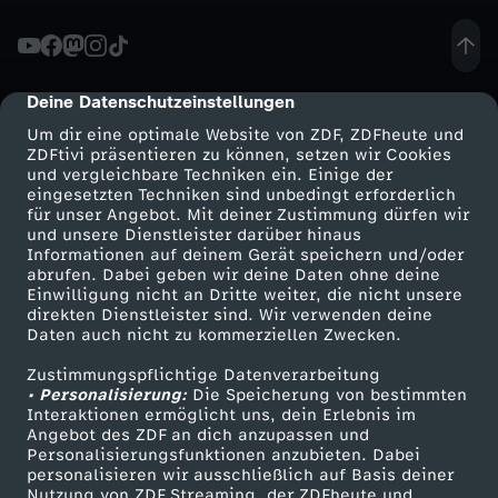
e
b
Deine Datenschutzeinstellungen
cmp-dialog-description
Um dir eine optimale Website von ZDF, ZDFheute und
i
ZDFtivi präsentieren zu können, setzen wir Cookies
und vergleichbare Techniken ein. Einige der
eingesetzten Techniken sind unbedingt erforderlich
l
für unser Angebot. Mit deiner Zustimmung dürfen wir
Mehr ZDF
Service
und unsere Dienstleister darüber hinaus
d
Informationen auf deinem Gerät speichern und/oder
ZDF-Apps
ZDFmitreden
abrufen. Dabei geben wir deine Daten ohne deine
Einwilligung nicht an Dritte weiter, die nicht unsere
a
Smart TV
Kontakt zum ZDF
direkten Dienstleister sind. Wir verwenden deine
Daten auch nicht zu kommerziellen Zwecken.
ZDFtext
Tickets
n
Zustimmungspflichtige Datenverarbeitung
Livestreams
Zuschauerservice
• Personalisierung:
Die Speicherung von bestimmten
t
Sendungen A-Z
Hilfe
Interaktionen ermöglicht uns, dein Erlebnis im
Angebot des ZDF an dich anzupassen und
TV-Programm
Personalisierungsfunktionen anzubieten. Dabei
i
personalisieren wir ausschließlich auf Basis deiner
Nutzung von ZDF Streaming, der ZDFheute und