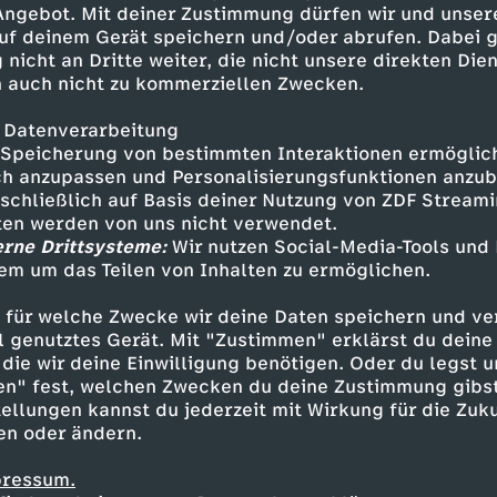
 Angebot. Mit deiner Zustimmung dürfen wir und unser
uf deinem Gerät speichern und/oder abrufen. Dabei 
 nicht an Dritte weiter, die nicht unsere direkten Dien
 auch nicht zu kommerziellen Zwecken.
 Datenverarbeitung
Speicherung von bestimmten Interaktionen ermöglicht
h anzupassen und Personalisierungsfunktionen anzub
sschließlich auf Basis deiner Nutzung von ZDF Stream
tten werden von uns nicht verwendet.
erne Drittsysteme:
Wir nutzen Social-Media-Tools und
em um das Teilen von Inhalten zu ermöglichen.
Inhalte entdecken
 für welche Zwecke wir deine Daten speichern und ver
gazin
informativ
phoenix vor ort
ell genutztes Gerät. Mit "Zustimmen" erklärst du dein
die wir deine Einwilligung benötigen. Oder du legst u
en" fest, welchen Zwecken du deine Zustimmung gibst
ellungen kannst du jederzeit mit Wirkung für die Zuku
en oder ändern.
pressum.