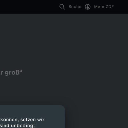
Suche
Mein ZDF
r groß“
 können, setzen wir
 sind unbedingt