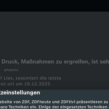
 Druck, Maßnahmen zu ergreifen, ist seh
phoenix
 Lies, resümiert die letzte
vor ort am 19.12.2025
zeinstellungen
cription
ebsite von ZDF, ZDFheute und ZDFtivi präsentieren zu
are Techniken ein. Einige der eingesetzten Techniken