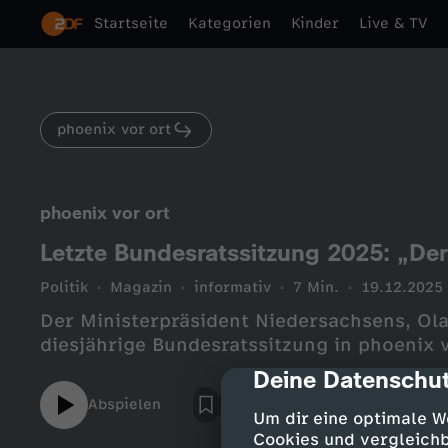
Startseite
Kategorien
Kinder
Live & TV
phoenix vor ort
phoenix vor ort
Letzte Bundesratssitzung 2025: „Der
Politik
Magazin
informativ
7 Min.
19.12.2025
Der Ministerpräsident Niedersachsens, Olaf
diesjährige Bundesratssitzung in phoenix 
Deine Datenschut
cmp-dialog-des
Abspielen
Um dir eine optimale W
Cookies und vergleichb