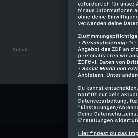
erforderlich für unser
hinaus Informationen a
ohne deine Einwilligung
verwenden deine Daten
Zustimmungspflichtige
• Personalisierung:
Die 
Angebot des ZDF an dic
Details
personalisieren wir au
ZDFtivi. Daten von Dri
• Social Media und ext
Anbietern. Unter ander
Ähnliche 
Du kannst entscheiden,
Politik
Ma
betrifft nur dein aktu
Datenverarbeitung, für 
"Einstellungen/Ablehn
Deine Datenschutzeinst
Einstellungen widerruf
Hier findest du das Im