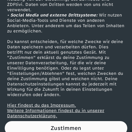
ZDFtivi. Daten von Dritten werden von uns nicht
u
Das ZDF
verwendet.
• Social Media und externe Drittsysteme:
Wir nutzen
ZDF Unternehmen
m
Social-Media-Tools und Dienste von anderen
Anbietern. Unter anderem um das Teilen von Inhalten
Karriere
zu ermöglichen.
A
Presseportal
Du kannst entscheiden, für welche Zwecke wir deine
ZDF goes Schule
Daten speichern und verarbeiten dürfen. Dies
u
betrifft nur dein aktuell genutztes Gerät. Mit
Werbefernsehen
"Zustimmen" erklärst du deine Zustimmung zu
s
unserer Datenverarbeitung, für die wir deine
Mainzelmännchen
Einwilligung benötigen. Oder du legst unter
"Einstellungen/Ablehnen" fest, welchen Zwecken du
c
deine Zustimmung gibst und welchen nicht. Deine
Datenschutzeinstellungen kannst du jederzeit mit
Wirkung für die Zukunft in deinen Einstellungen
h
widerrufen oder ändern.
w
Hier findest du das Impressum.
Partner
Weitere Informationen findest du in unserer
Datenschutzerklärung.
i
Zustimmen