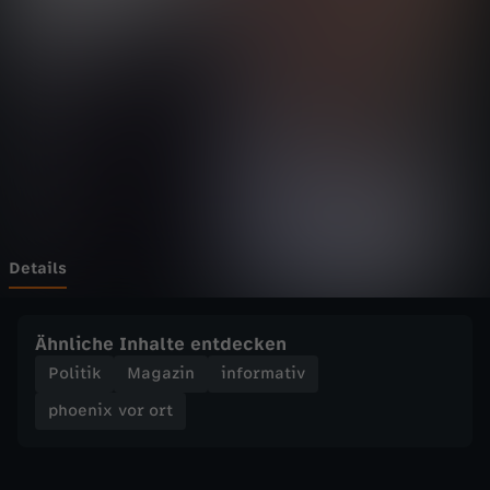
v
o
r
o
r
t
Details
-
Ähnliche Inhalte entdecken
M
Politik
Magazin
informativ
phoenix vor ort
a
t