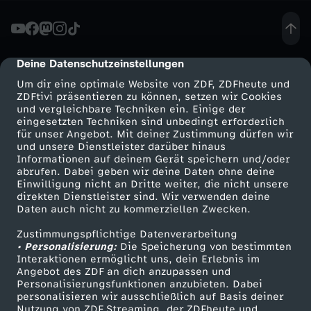
t
h
Deine Datenschutzeinstellungen
cmp-dialog-description
Um dir eine optimale Website von ZDF, ZDFheute und
i
ZDFtivi präsentieren zu können, setzen wir Cookies
und vergleichbare Techniken ein. Einige der
eingesetzten Techniken sind unbedingt erforderlich
a
für unser Angebot. Mit deiner Zustimmung dürfen wir
Mehr ZDF
Service
und unsere Dienstleister darüber hinaus
s
Informationen auf deinem Gerät speichern und/oder
ZDF-Apps
ZDFmitreden
abrufen. Dabei geben wir deine Daten ohne deine
Einwilligung nicht an Dritte weiter, die nicht unsere
H
Smart TV
Kontakt zum ZDF
direkten Dienstleister sind. Wir verwenden deine
Daten auch nicht zu kommerziellen Zwecken.
ZDFtext
Tickets
a
Zustimmungspflichtige Datenverarbeitung
Livestreams
Zuschauerservice
• Personalisierung:
Die Speicherung von bestimmten
ß
Sendungen A-Z
Hilfe
Interaktionen ermöglicht uns, dein Erlebnis im
Angebot des ZDF an dich anzupassen und
TV-Programm
Personalisierungsfunktionen anzubieten. Dabei
z
personalisieren wir ausschließlich auf Basis deiner
Nutzung von ZDF Streaming, der ZDFheute und