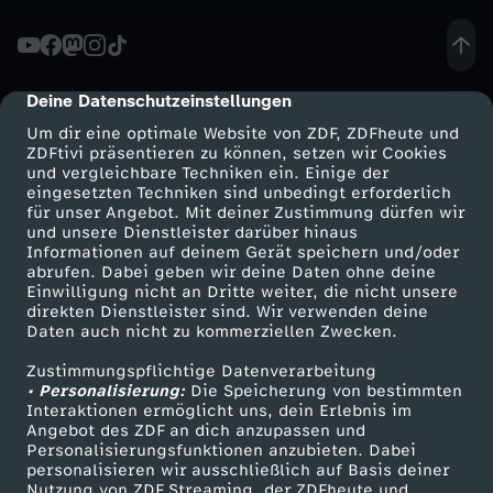
c
e
Deine Datenschutzeinstellungen
cmp-dialog-description
Um dir eine optimale Website von ZDF, ZDFheute und
r
ZDFtivi präsentieren zu können, setzen wir Cookies
und vergleichbare Techniken ein. Einige der
eingesetzten Techniken sind unbedingt erforderlich
:
für unser Angebot. Mit deiner Zustimmung dürfen wir
Mehr ZDF
Service
und unsere Dienstleister darüber hinaus
G
Informationen auf deinem Gerät speichern und/oder
ZDF-Apps
ZDFmitreden
abrufen. Dabei geben wir deine Daten ohne deine
Einwilligung nicht an Dritte weiter, die nicht unsere
e
Smart TV
Kontakt zum ZDF
direkten Dienstleister sind. Wir verwenden deine
Daten auch nicht zu kommerziellen Zwecken.
ZDFtext
Tickets
i
Zustimmungspflichtige Datenverarbeitung
Livestreams
Zuschauerservice
• Personalisierung:
Die Speicherung von bestimmten
s
Sendungen A-Z
Hilfe
Interaktionen ermöglicht uns, dein Erlebnis im
Angebot des ZDF an dich anzupassen und
TV-Programm
Personalisierungsfunktionen anzubieten. Dabei
e
personalisieren wir ausschließlich auf Basis deiner
Nutzung von ZDF Streaming, der ZDFheute und