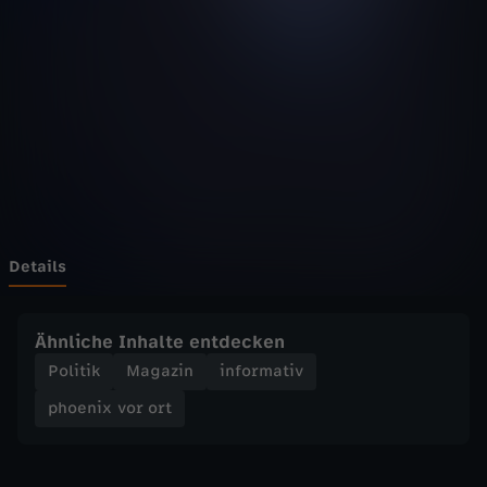
v
Wechseln zu: ZDFheute
o
r
o
r
t
Details
-
Ähnliche Inhalte entdecken
M
Politik
Magazin
informativ
phoenix vor ort
e
n