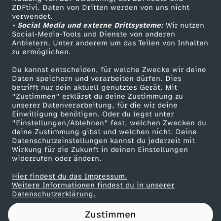
ZDFtivi. Daten von Dritten werden von uns nicht
l
Das ZDF
verwendet.
• Social Media und externe Drittsysteme:
Wir nutzen
ZDF Unternehmen
a
Social-Media-Tools und Dienste von anderen
Anbietern. Unter anderem um das Teilen von Inhalten
Karriere
zu ermöglichen.
b
Presseportal
Du kannst entscheiden, für welche Zwecke wir deine
ZDF goes Schule
Daten speichern und verarbeiten dürfen. Dies
k
betrifft nur dein aktuell genutztes Gerät. Mit
Werbefernsehen
"Zustimmen" erklärst du deine Zustimmung zu
o
unserer Datenverarbeitung, für die wir deine
Mainzelmännchen
Einwilligung benötigen. Oder du legst unter
"Einstellungen/Ablehnen" fest, welchen Zwecken du
m
deine Zustimmung gibst und welchen nicht. Deine
Datenschutzeinstellungen kannst du jederzeit mit
Wirkung für die Zukunft in deinen Einstellungen
m
widerrufen oder ändern.
e
Hier findest du das Impressum.
Partner
Weitere Informationen findest du in unserer
Datenschutzerklärung.
n
Zustimmen