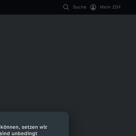
Suche
Mein ZDF
 können, setzen wir
 sind unbedingt