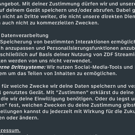
 Angebot. Mit deiner Zustimmung dürfen wir und unser
uf deinem Gerät speichern und/oder abrufen. Dabei 
 nicht an Dritte weiter, die nicht unsere direkten Dien
 auch nicht zu kommerziellen Zwecken.
 Datenverarbeitung
Speicherung von bestimmten Interaktionen ermöglicht
h anzupassen und Personalisierungsfunktionen anzub
sschließlich auf Basis deiner Nutzung von ZDF Stream
tten werden von uns nicht verwendet.
erne Drittsysteme:
Wir nutzen Social-Media-Tools und
em um das Teilen von Inhalten zu ermöglichen.
Inhalte entdecken
 für welche Zwecke wir deine Daten speichern und ver
gazin
informativ
phoenix vor ort
ell genutztes Gerät. Mit "Zustimmen" erklärst du dein
die wir deine Einwilligung benötigen. Oder du legst u
en" fest, welchen Zwecken du deine Zustimmung gibst
ellungen kannst du jederzeit mit Wirkung für die Zuku
en oder ändern.
pressum.