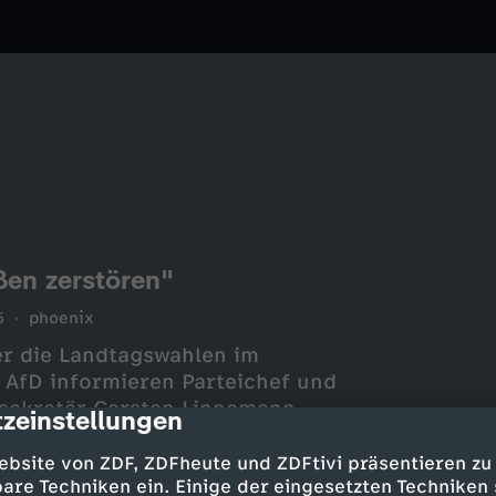
ßen zerstören"
5
phoenix
r die Landtagswahlen im
AfD informieren Parteichef und
lsekretär Carsten Linnemann
zeinstellungen
cription
ebsite von ZDF, ZDFheute und ZDFtivi präsentieren zu
are Techniken ein. Einige der eingesetzten Techniken