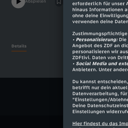
Abspielen
erforderlich für unser
hinaus Informationen a
ohne deine Einwilligung
verwenden deine Daten
Zustimmungspflichtige
• Personalisierung:
Die 
Angebot des ZDF an dic
Details
personalisieren wir au
ZDFtivi. Daten von Dri
• Social Media und ext
Anbietern. Unter ander
Ähnliche 
Du kannst entscheiden,
Politik
Ma
betrifft nur dein aktu
Datenverarbeitung, für 
"Einstellungen/Ablehn
Deine Datenschutzeinst
Einstellungen widerruf
Hier findest du das Im