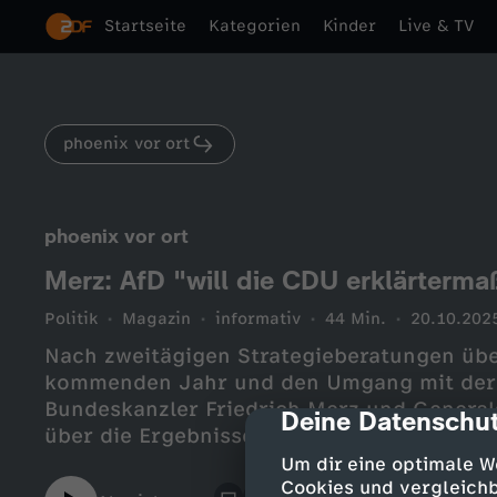
Startseite
Kategorien
Kinder
Live & TV
phoenix vor ort
phoenix vor ort
Merz: AfD "will die CDU erklärterma
Politik
Magazin
informativ
44 Min.
20.10.202
Nach zweitägigen Strategieberatungen übe
kommenden Jahr und den Umgang mit der 
Bundeskanzler Friedrich Merz und Genera
Deine Datenschut
cmp-dialog-des
über die Ergebnisse der Klausur.
Um dir eine optimale W
Cookies und vergleichb