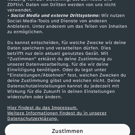
ZDFtivi. Daten von Dritten werden von uns nicht
i
Das ZDF
verwendet.
• Social Media und externe Drittsysteme:
Wir nutzen
ZDF Unternehmen
c
Social-Media-Tools und Dienste von anderen
Anbietern. Unter anderem um das Teilen von Inhalten
Karriere
zu ermöglichen.
h
Presseportal
Du kannst entscheiden, für welche Zwecke wir deine
ZDF goes Schule
Daten speichern und verarbeiten dürfen. Dies
t
betrifft nur dein aktuell genutztes Gerät. Mit
Werbefernsehen
"Zustimmen" erklärst du deine Zustimmung zu
e
unserer Datenverarbeitung, für die wir deine
Mainzelmännchen
Einwilligung benötigen. Oder du legst unter
"Einstellungen/Ablehnen" fest, welchen Zwecken du
r
deine Zustimmung gibst und welchen nicht. Deine
Datenschutzeinstellungen kannst du jederzeit mit
Wirkung für die Zukunft in deinen Einstellungen
w
widerrufen oder ändern.
a
Hier findest du das Impressum.
Partner
Weitere Informationen findest du in unserer
Datenschutzerklärung.
h
Zustimmen