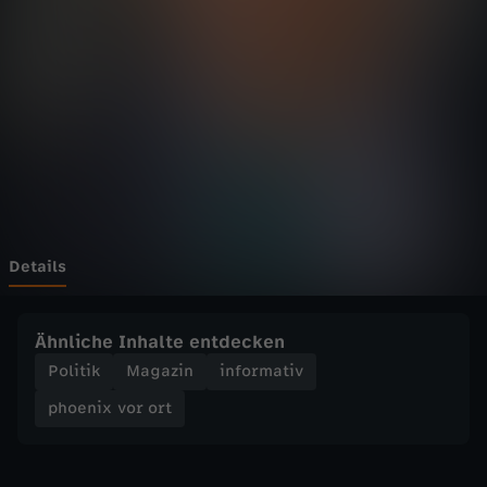
v
Wechseln zu: ZDFheute
o
r
o
r
t
Details
-
Ähnliche Inhalte entdecken
M
Politik
Magazin
informativ
phoenix vor ort
i
s