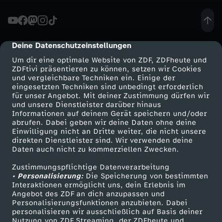
s
g
Deine Datenschutzeinstellungen
cmp-dialog-description
Um dir eine optimale Website von ZDF, ZDFheute und
l
ZDFtivi präsentieren zu können, setzen wir Cookies
und vergleichbare Techniken ein. Einige der
eingesetzten Techniken sind unbedingt erforderlich
ü
für unser Angebot. Mit deiner Zustimmung dürfen wir
Mehr ZDF
Service
und unsere Dienstleister darüber hinaus
c
Informationen auf deinem Gerät speichern und/oder
ZDF-Apps
ZDFmitreden
abrufen. Dabei geben wir deine Daten ohne deine
Einwilligung nicht an Dritte weiter, die nicht unsere
k
Smart TV
Kontakt zum ZDF
direkten Dienstleister sind. Wir verwenden deine
Daten auch nicht zu kommerziellen Zwecken.
ZDFtext
Tickets
t
Zustimmungspflichtige Datenverarbeitung
Livestreams
Zuschauerservice
• Personalisierung:
Die Speicherung von bestimmten
e
Sendungen A-Z
Hilfe
Interaktionen ermöglicht uns, dein Erlebnis im
Angebot des ZDF an dich anzupassen und
TV-Programm
Personalisierungsfunktionen anzubieten. Dabei
R
personalisieren wir ausschließlich auf Basis deiner
Nutzung von ZDF Streaming, der ZDFheute und