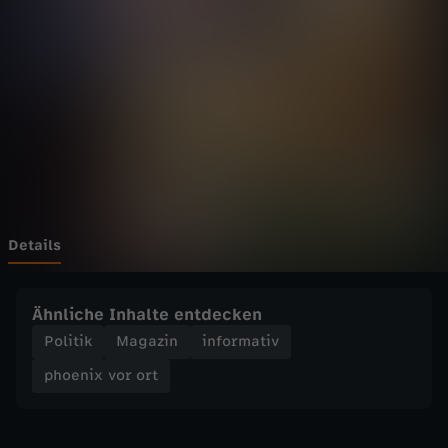
v
Wechseln zu: ZDFheute
o
r
o
r
t
Details
-
Ähnliche Inhalte entdecken
M
Politik
Magazin
informativ
phoenix vor ort
i
t