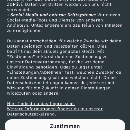
ZDFtivi. Daten von Dritten werden von uns nicht
e
Das ZDF
verwendet.
• Social Media und externe Drittsysteme:
Wir nutzen
ZDF Unternehmen
i
Social-Media-Tools und Dienste von anderen
Anbietern. Unter anderem um das Teilen von Inhalten
Karriere
zu ermöglichen.
h
Presseportal
Du kannst entscheiden, für welche Zwecke wir deine
ZDF goes Schule
Daten speichern und verarbeiten dürfen. Dies
n
betrifft nur dein aktuell genutztes Gerät. Mit
Werbefernsehen
"Zustimmen" erklärst du deine Zustimmung zu
a
unserer Datenverarbeitung, für die wir deine
Mainzelmännchen
Einwilligung benötigen. Oder du legst unter
"Einstellungen/Ablehnen" fest, welchen Zwecken du
c
deine Zustimmung gibst und welchen nicht. Deine
Datenschutzeinstellungen kannst du jederzeit mit
Wirkung für die Zukunft in deinen Einstellungen
h
widerrufen oder ändern.
t
Hier findest du das Impressum.
Partner
Weitere Informationen findest du in unserer
Datenschutzerklärung.
s
Zustimmen