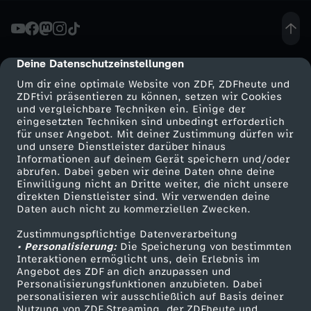
G
e
Deine Datenschutzeinstellungen
cmp-dialog-description
Um dir eine optimale Website von ZDF, ZDFheute und
b
ZDFtivi präsentieren zu können, setzen wir Cookies
und vergleichbare Techniken ein. Einige der
eingesetzten Techniken sind unbedingt erforderlich
ä
für unser Angebot. Mit deiner Zustimmung dürfen wir
Mehr ZDF
Service
und unsere Dienstleister darüber hinaus
r
Informationen auf deinem Gerät speichern und/oder
ZDF-Apps
ZDFmitreden
abrufen. Dabei geben wir deine Daten ohne deine
Einwilligung nicht an Dritte weiter, die nicht unsere
d
Smart TV
Kontakt zum ZDF
direkten Dienstleister sind. Wir verwenden deine
Daten auch nicht zu kommerziellen Zwecken.
ZDFtext
Tickets
e
Zustimmungspflichtige Datenverarbeitung
Livestreams
Zuschauerservice
• Personalisierung:
Die Speicherung von bestimmten
:
Sendungen A-Z
Hilfe
Interaktionen ermöglicht uns, dein Erlebnis im
Angebot des ZDF an dich anzupassen und
TV-Programm
Personalisierungsfunktionen anzubieten. Dabei
W
personalisieren wir ausschließlich auf Basis deiner
Nutzung von ZDF Streaming, der ZDFheute und