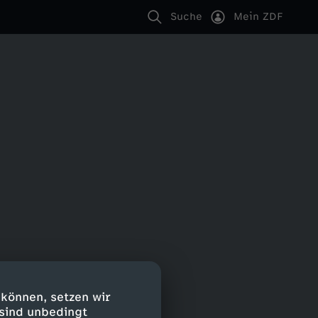
Suche
Mein ZDF
 können, setzen wir
 sind unbedingt