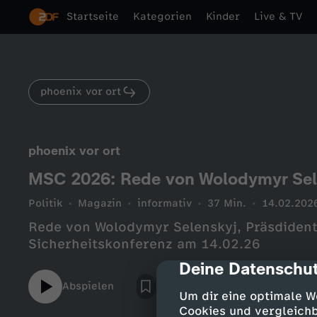
Startseite
Kategorien
Kinder
Live & TV
phoenix vor ort
phoenix vor ort
MSC 2026: Rede von Wolodymyr Sel
Politik
Magazin
informativ
37 Min.
14.02.202
Rede von Wolodymyr Selenskyj, Präsdident
Sicherheitskonferenz am 14.02.26
Deine Datenschut
cmp-dialog-des
Abspielen
Um dir eine optimale W
Cookies und vergleichb