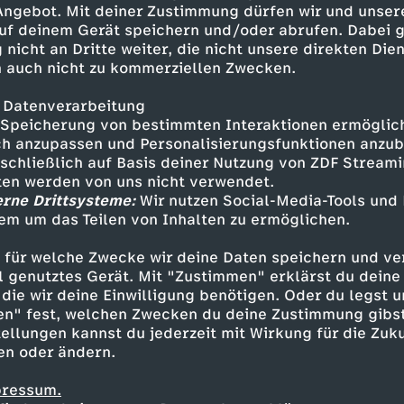
 Angebot. Mit deiner Zustimmung dürfen wir und unser
uf deinem Gerät speichern und/oder abrufen. Dabei 
 nicht an Dritte weiter, die nicht unsere direkten Dien
 auch nicht zu kommerziellen Zwecken.
 Datenverarbeitung
Speicherung von bestimmten Interaktionen ermöglicht
h anzupassen und Personalisierungsfunktionen anzub
sschließlich auf Basis deiner Nutzung von ZDF Stream
tten werden von uns nicht verwendet.
erne Drittsysteme:
Wir nutzen Social-Media-Tools und
em um das Teilen von Inhalten zu ermöglichen.
Inhalte entdecken
 für welche Zwecke wir deine Daten speichern und ver
gazin
informativ
phoenix vor ort
ell genutztes Gerät. Mit "Zustimmen" erklärst du dein
die wir deine Einwilligung benötigen. Oder du legst u
en" fest, welchen Zwecken du deine Zustimmung gibst
ellungen kannst du jederzeit mit Wirkung für die Zuku
en oder ändern.
pressum.