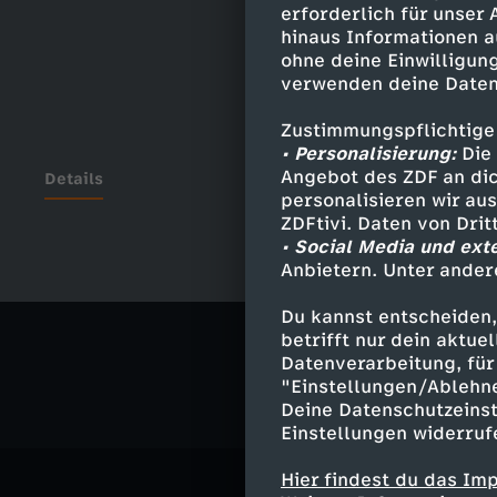
erforderlich für unser
hinaus Informationen a
ohne deine Einwilligung
verwenden deine Daten
Zustimmungspflichtige
• Personalisierung:
Die 
Angebot des ZDF an dic
Details
personalisieren wir au
ZDFtivi. Daten von Dri
• Social Media und ext
Anbietern. Unter ander
Ähnliche 
Du kannst entscheiden,
Politik
Ma
betrifft nur dein aktu
Datenverarbeitung, für 
"Einstellungen/Ablehn
Deine Datenschutzeinst
Einstellungen widerruf
Hier findest du das Im