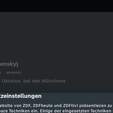
enskyj
6
phoenix
 Ukraine, bei der Münchner
zeinstellungen
cription
ebsite von ZDF, ZDFheute und ZDFtivi präsentieren zu
are Techniken ein. Einige der eingesetzten Techniken