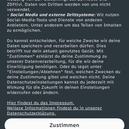
ZDFtivi. Daten von Dritten werden von uns nicht
p
Das ZDF
verwendet.
• Social Media und externe Drittsysteme:
Wir nutzen
ZDF Unternehmen
e
Social-Media-Tools und Dienste von anderen
Anbietern. Unter anderem um das Teilen von Inhalten
Karriere
zu ermöglichen.
z
Presseportal
Du kannst entscheiden, für welche Zwecke wir deine
ZDF goes Schule
Daten speichern und verarbeiten dürfen. Dies
i
betrifft nur dein aktuell genutztes Gerät. Mit
Werbefernsehen
"Zustimmen" erklärst du deine Zustimmung zu
f
unserer Datenverarbeitung, für die wir deine
Mainzelmännchen
Einwilligung benötigen. Oder du legst unter
"Einstellungen/Ablehnen" fest, welchen Zwecken du
i
deine Zustimmung gibst und welchen nicht. Deine
Datenschutzeinstellungen kannst du jederzeit mit
Wirkung für die Zukunft in deinen Einstellungen
s
widerrufen oder ändern.
c
Hier findest du das Impressum.
Partner
Weitere Informationen findest du in unserer
Datenschutzerklärung.
h
Zustimmen