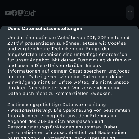
c
h
Deine Datenschutzeinstellungen
cmp-dialog-description
Um dir eine optimale Website von ZDF, ZDFheute und
e
ZDFtivi präsentieren zu können, setzen wir Cookies
und vergleichbare Techniken ein. Einige der
eingesetzten Techniken sind unbedingt erforderlich
n
für unser Angebot. Mit deiner Zustimmung dürfen wir
Mehr ZDF
Service
und unsere Dienstleister darüber hinaus
:
Informationen auf deinem Gerät speichern und/oder
ZDF-Apps
ZDFmitreden
abrufen. Dabei geben wir deine Daten ohne deine
Einwilligung nicht an Dritte weiter, die nicht unsere
"
Smart TV
Kontakt zum ZDF
direkten Dienstleister sind. Wir verwenden deine
Daten auch nicht zu kommerziellen Zwecken.
ZDFtext
Tickets
U
Zustimmungspflichtige Datenverarbeitung
Livestreams
Zuschauerservice
• Personalisierung:
Die Speicherung von bestimmten
n
Sendungen A-Z
Hilfe
Interaktionen ermöglicht uns, dein Erlebnis im
Angebot des ZDF an dich anzupassen und
TV-Programm
Personalisierungsfunktionen anzubieten. Dabei
s
personalisieren wir ausschließlich auf Basis deiner
Nutzung von ZDF Streaming, der ZDFheute und