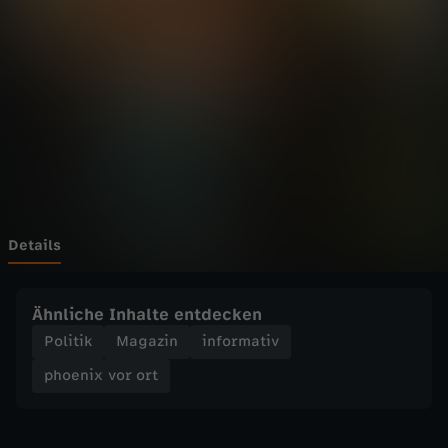
v
o
r
o
r
t
Details
-
Ähnliche Inhalte entdecken
M
Politik
Magazin
informativ
phoenix vor ort
ü
n