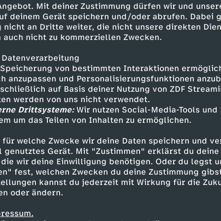
 Angebot. Mit deiner Zustimmung dürfen wir und unser
uf deinem Gerät speichern und/oder abrufen. Dabei 
 nicht an Dritte weiter, die nicht unsere direkten Dien
 auch nicht zu kommerziellen Zwecken.
 Datenverarbeitung
Speicherung von bestimmten Interaktionen ermöglicht
h anzupassen und Personalisierungsfunktionen anzub
sschließlich auf Basis deiner Nutzung von ZDF Stream
tten werden von uns nicht verwendet.
erne Drittsysteme:
Wir nutzen Social-Media-Tools und
em um das Teilen von Inhalten zu ermöglichen.
Inhalte entdecken
 für welche Zwecke wir deine Daten speichern und ver
gazin
informativ
phoenix vor ort
ell genutztes Gerät. Mit "Zustimmen" erklärst du dein
die wir deine Einwilligung benötigen. Oder du legst u
en" fest, welchen Zwecken du deine Zustimmung gibst
ellungen kannst du jederzeit mit Wirkung für die Zuku
en oder ändern.
pressum.