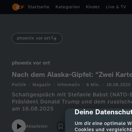
Startseite
Kategorien
Kinder
Live & TV
phoenix vor ort
phoenix vor ort
Nach dem Alaska-Gipfel: "Zwei Kart
Politik
Magazin
informativ
6 Min.
16.08.2025
Schaltgespräch mit Stefanie Babst (NATO-
Präsident Donald Trump und dem russische
am 16.08.2025
Deine Datenschut
cmp-dialog-des
Um dir eine optimale W
Abspielen
Cookies und vergleichb