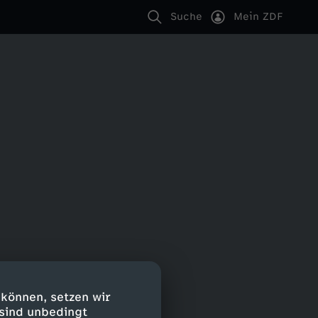
Suche
Mein ZDF
 können, setzen wir
 sind unbedingt