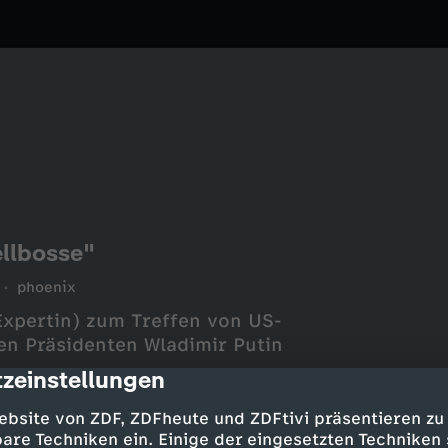
ellbosse"
phoenix
Expertin) zum Treffen von US-
n Präsidenten Wladimir Putin
zeinstellungen
cription
ebsite von ZDF, ZDFheute und ZDFtivi präsentieren zu
are Techniken ein. Einige der eingesetzten Techniken