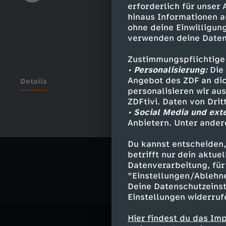
erforderlich für unser
hinaus Informationen a
ohne deine Einwilligung
verwenden deine Daten
Zustimmungspflichtige
• Personalisierung:
Die 
Angebot des ZDF an dic
Details
personalisieren wir au
ZDFtivi. Daten von Dri
• Social Media und ext
Anbietern. Unter ander
Ähnliche 
Du kannst entscheiden,
Politik
Ma
betrifft nur dein aktu
Datenverarbeitung, für 
"Einstellungen/Ablehn
Deine Datenschutzeinst
Einstellungen widerruf
Hier findest du das Im