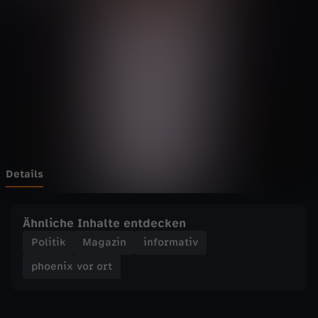
v
Wechseln zu: ZDFheute
o
r
o
r
t
Details
-
Ähnliche Inhalte entdecken
N
Politik
Magazin
informativ
phoenix vor ort
a
h