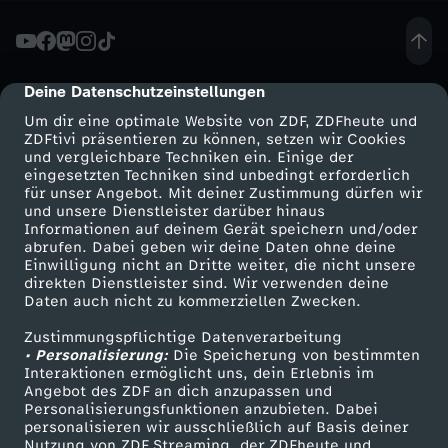
o
s
Deine Datenschutzeinstellungen
cmp-dialog-description
Um dir eine optimale Website von ZDF, ZDFheute und
t
ZDFtivi präsentieren zu können, setzen wir Cookies
und vergleichbare Techniken ein. Einige der
eingesetzten Techniken sind unbedingt erforderlich
-
für unser Angebot. Mit deiner Zustimmung dürfen wir
Mehr ZDF
Service
und unsere Dienstleister darüber hinaus
E
Informationen auf deinem Gerät speichern und/oder
ZDF-Apps
ZDFmitreden
abrufen. Dabei geben wir deine Daten ohne deine
Einwilligung nicht an Dritte weiter, die nicht unsere
x
Smart TV
Kontakt zum ZDF
direkten Dienstleister sind. Wir verwenden deine
Daten auch nicht zu kommerziellen Zwecken.
ZDFtext
Tickets
p
Zustimmungspflichtige Datenverarbeitung
Livestreams
Zuschauerservice
• Personalisierung:
Die Speicherung von bestimmten
e
Sendungen A-Z
Hilfe
Interaktionen ermöglicht uns, dein Erlebnis im
Angebot des ZDF an dich anzupassen und
TV-Programm
Personalisierungsfunktionen anzubieten. Dabei
r
personalisieren wir ausschließlich auf Basis deiner
Nutzung von ZDF Streaming, der ZDFheute und