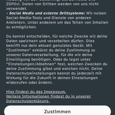
ZDFtivi. Daten von Dritten werden von uns nicht
t
Das ZDF
verwendet.
• Social Media und externe Drittsysteme:
Wir nutzen
ZDF Unternehmen
e
Social-Media-Tools und Dienste von anderen
Anbietern. Unter anderem um das Teilen von Inhalten
Karriere
zu ermöglichen.
z
Presseportal
Du kannst entscheiden, für welche Zwecke wir deine
ZDF goes Schule
Daten speichern und verarbeiten dürfen. Dies
u
betrifft nur dein aktuell genutztes Gerät. Mit
Werbefernsehen
"Zustimmen" erklärst du deine Zustimmung zu
r
unserer Datenverarbeitung, für die wir deine
Mainzelmännchen
Einwilligung benötigen. Oder du legst unter
"Einstellungen/Ablehnen" fest, welchen Zwecken du
S
deine Zustimmung gibst und welchen nicht. Deine
Datenschutzeinstellungen kannst du jederzeit mit
Wirkung für die Zukunft in deinen Einstellungen
i
widerrufen oder ändern.
t
Hier findest du das Impressum.
Partner
Weitere Informationen findest du in unserer
Datenschutzerklärung.
u
Zustimmen