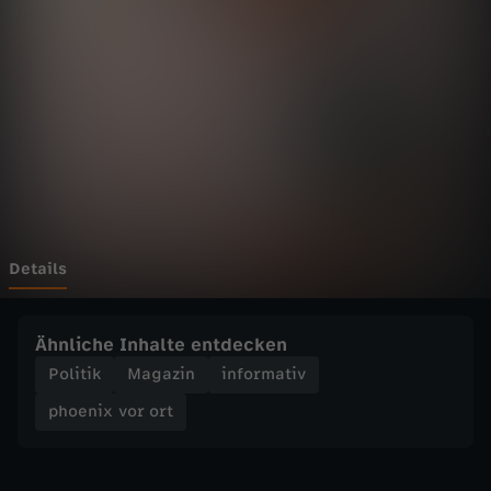
v
o
r
o
r
t
Details
-
Ähnliche Inhalte entdecken
N
Politik
Magazin
informativ
phoenix vor ort
a
h