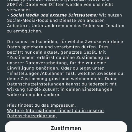
ZDFtivi. Daten von Dritten werden von uns nicht
l
Das ZDF
verwendet.
• Social Media und externe Drittsysteme:
Wir nutzen
ZDF Unternehmen
w
Social-Media-Tools und Dienste von anderen
Anbietern. Unter anderem um das Teilen von Inhalten
Karriere
zu ermöglichen.
i
Presseportal
Du kannst entscheiden, für welche Zwecke wir deine
ZDF goes Schule
Daten speichern und verarbeiten dürfen. Dies
l
betrifft nur dein aktuell genutztes Gerät. Mit
Werbefernsehen
"Zustimmen" erklärst du deine Zustimmung zu
l
unserer Datenverarbeitung, für die wir deine
Mainzelmännchen
Einwilligung benötigen. Oder du legst unter
"Einstellungen/Ablehnen" fest, welchen Zwecken du
G
deine Zustimmung gibst und welchen nicht. Deine
Datenschutzeinstellungen kannst du jederzeit mit
Wirkung für die Zukunft in deinen Einstellungen
a
widerrufen oder ändern.
z
Hier findest du das Impressum.
Partner
Weitere Informationen findest du in unserer
Datenschutzerklärung.
a
Zustimmen