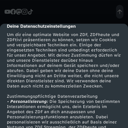
o
s
Deine Datenschutzeinstellungen
cmp-dialog-description
Um dir eine optimale Website von ZDF, ZDFheute und
t
ZDFtivi präsentieren zu können, setzen wir Cookies
und vergleichbare Techniken ein. Einige der
eingesetzten Techniken sind unbedingt erforderlich
:
für unser Angebot. Mit deiner Zustimmung dürfen wir
Mehr ZDF
Service
und unsere Dienstleister darüber hinaus
I
Informationen auf deinem Gerät speichern und/oder
ZDF-Apps
ZDFmitreden
abrufen. Dabei geben wir deine Daten ohne deine
Einwilligung nicht an Dritte weiter, die nicht unsere
s
Smart TV
Kontakt zum ZDF
direkten Dienstleister sind. Wir verwenden deine
Daten auch nicht zu kommerziellen Zwecken.
ZDFtext
Tickets
r
Zustimmungspflichtige Datenverarbeitung
Livestreams
Zuschauerservice
• Personalisierung:
Die Speicherung von bestimmten
a
Sendungen A-Z
Hilfe
Interaktionen ermöglicht uns, dein Erlebnis im
Angebot des ZDF an dich anzupassen und
TV-Programm
Personalisierungsfunktionen anzubieten. Dabei
e
personalisieren wir ausschließlich auf Basis deiner
Nutzung von ZDF Streaming, der ZDFheute und