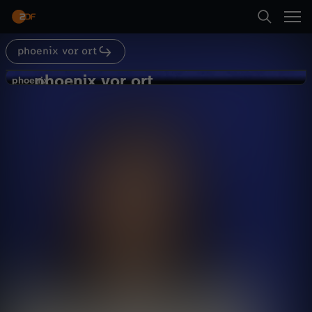
Abspielen
phoenix vor ort
Zurück
phoenix vor ort
p
phoenix
phoenix
Nahost: Sind in einem kritischen
h
Moment
Politik
Magazin
informativ
o
Abspielen
e
n
Mehr
i
x