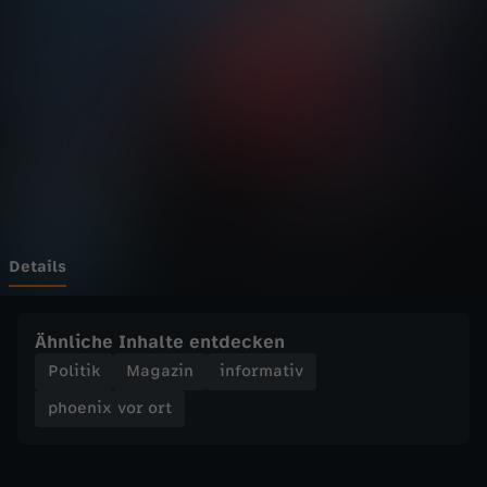
v
o
r
o
r
t
Details
-
Ähnliche Inhalte entdecken
N
Politik
Magazin
informativ
phoenix vor ort
A
T