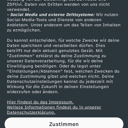
ZDFtivi. Daten von Dritten werden von uns nicht
n
Das ZDF
verwendet.
• Social Media und externe Drittsysteme:
Wir nutzen
ZDF Unternehmen
i
Social-Media-Tools und Dienste von anderen
Anbietern. Unter anderem um das Teilen von Inhalten
Karriere
zu ermöglichen.
s
Presseportal
Du kannst entscheiden, für welche Zwecke wir deine
ZDF goes Schule
Daten speichern und verarbeiten dürfen. Dies
t
betrifft nur dein aktuell genutztes Gerät. Mit
Werbefernsehen
"Zustimmen" erklärst du deine Zustimmung zu
e
unserer Datenverarbeitung, für die wir deine
Mainzelmännchen
Einwilligung benötigen. Oder du legst unter
"Einstellungen/Ablehnen" fest, welchen Zwecken du
r
deine Zustimmung gibst und welchen nicht. Deine
Datenschutzeinstellungen kannst du jederzeit mit
Wirkung für die Zukunft in deinen Einstellungen
t
widerrufen oder ändern.
r
Hier findest du das Impressum.
Partner
Weitere Informationen findest du in unserer
Datenschutzerklärung.
e
Zustimmen