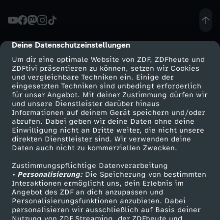
O
-
Deine Datenschutzeinstellungen
cmp-dialog-description
Um dir eine optimale Website von ZDF, ZDFheute und
A
ZDFtivi präsentieren zu können, setzen wir Cookies
und vergleichbare Techniken ein. Einige der
eingesetzten Techniken sind unbedingt erforderlich
u
für unser Angebot. Mit deiner Zustimmung dürfen wir
Mehr ZDF
Service
und unsere Dienstleister darüber hinaus
ß
Informationen auf deinem Gerät speichern und/oder
ZDF-Apps
ZDFmitreden
abrufen. Dabei geben wir deine Daten ohne deine
Einwilligung nicht an Dritte weiter, die nicht unsere
e
Smart TV
Kontakt zum ZDF
direkten Dienstleister sind. Wir verwenden deine
Daten auch nicht zu kommerziellen Zwecken.
ZDFtext
Tickets
n
Zustimmungspflichtige Datenverarbeitung
Livestreams
Zuschauerservice
• Personalisierung:
Die Speicherung von bestimmten
m
Sendungen A-Z
Hilfe
Interaktionen ermöglicht uns, dein Erlebnis im
Angebot des ZDF an dich anzupassen und
TV-Programm
Personalisierungsfunktionen anzubieten. Dabei
i
personalisieren wir ausschließlich auf Basis deiner
Nutzung von ZDF Streaming, der ZDFheute und