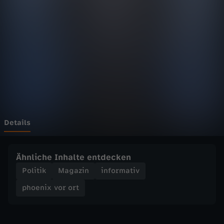
v
o
r
o
r
t
Details
-
Ähnliche Inhalte entdecken
N
Politik
Magazin
informativ
phoenix vor ort
A
T