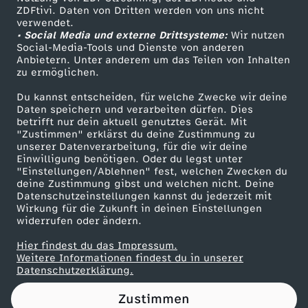
ZDFtivi. Daten von Dritten werden von uns nicht
s
Das ZDF
verwendet.
• Social Media und externe Drittsysteme:
Wir nutzen
ZDF Unternehmen
e
Social-Media-Tools und Dienste von anderen
Anbietern. Unter anderem um das Teilen von Inhalten
Karriere
zu ermöglichen.
k
Presseportal
Du kannst entscheiden, für welche Zwecke wir deine
ZDF goes Schule
Daten speichern und verarbeiten dürfen. Dies
r
betrifft nur dein aktuell genutztes Gerät. Mit
Werbefernsehen
"Zustimmen" erklärst du deine Zustimmung zu
e
unserer Datenverarbeitung, für die wir deine
Mainzelmännchen
Einwilligung benötigen. Oder du legst unter
"Einstellungen/Ablehnen" fest, welchen Zwecken du
t
deine Zustimmung gibst und welchen nicht. Deine
Datenschutzeinstellungen kannst du jederzeit mit
Wirkung für die Zukunft in deinen Einstellungen
ä
widerrufen oder ändern.
r
Hier findest du das Impressum.
Partner
Weitere Informationen findest du in unserer
Datenschutzerklärung.
R
Zustimmen