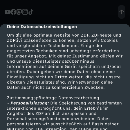
O
-
Deine Datenschutzeinstellungen
cmp-dialog-description
Um dir eine optimale Website von ZDF, ZDFheute und
G
ZDFtivi präsentieren zu können, setzen wir Cookies
und vergleichbare Techniken ein. Einige der
eingesetzten Techniken sind unbedingt erforderlich
e
für unser Angebot. Mit deiner Zustimmung dürfen wir
Mehr ZDF
Service
und unsere Dienstleister darüber hinaus
n
Informationen auf deinem Gerät speichern und/oder
ZDF-Apps
ZDFmitreden
abrufen. Dabei geben wir deine Daten ohne deine
Einwilligung nicht an Dritte weiter, die nicht unsere
e
Smart TV
Kontakt zum ZDF
direkten Dienstleister sind. Wir verwenden deine
Daten auch nicht zu kommerziellen Zwecken.
ZDFtext
Tickets
r
Zustimmungspflichtige Datenverarbeitung
Livestreams
Zuschauerservice
• Personalisierung:
Die Speicherung von bestimmten
a
Sendungen A-Z
Hilfe
Interaktionen ermöglicht uns, dein Erlebnis im
Angebot des ZDF an dich anzupassen und
TV-Programm
Personalisierungsfunktionen anzubieten. Dabei
l
personalisieren wir ausschließlich auf Basis deiner
Nutzung von ZDF Streaming, der ZDFheute und