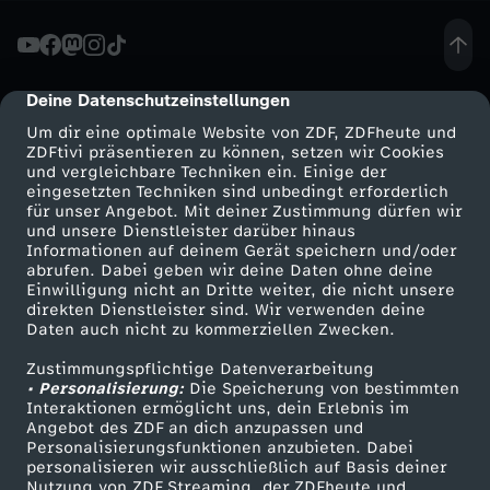
e
R
Deine Datenschutzeinstellungen
cmp-dialog-description
Um dir eine optimale Website von ZDF, ZDFheute und
e
ZDFtivi präsentieren zu können, setzen wir Cookies
und vergleichbare Techniken ein. Einige der
eingesetzten Techniken sind unbedingt erforderlich
g
für unser Angebot. Mit deiner Zustimmung dürfen wir
Mehr ZDF
Service
und unsere Dienstleister darüber hinaus
i
Informationen auf deinem Gerät speichern und/oder
ZDF-Apps
ZDFmitreden
abrufen. Dabei geben wir deine Daten ohne deine
Einwilligung nicht an Dritte weiter, die nicht unsere
e
Smart TV
Kontakt zum ZDF
direkten Dienstleister sind. Wir verwenden deine
Daten auch nicht zu kommerziellen Zwecken.
ZDFtext
Tickets
r
Zustimmungspflichtige Datenverarbeitung
Livestreams
Zuschauerservice
• Personalisierung:
Die Speicherung von bestimmten
u
Sendungen A-Z
Hilfe
Interaktionen ermöglicht uns, dein Erlebnis im
Angebot des ZDF an dich anzupassen und
TV-Programm
Personalisierungsfunktionen anzubieten. Dabei
n
personalisieren wir ausschließlich auf Basis deiner
Nutzung von ZDF Streaming, der ZDFheute und