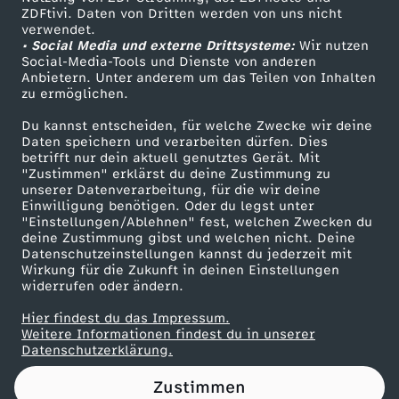
ZDFtivi. Daten von Dritten werden von uns nicht
g
Das ZDF
verwendet.
• Social Media und externe Drittsysteme:
Wir nutzen
ZDF Unternehmen
i
Social-Media-Tools und Dienste von anderen
Anbietern. Unter anderem um das Teilen von Inhalten
Karriere
zu ermöglichen.
n
Presseportal
Du kannst entscheiden, für welche Zwecke wir deine
ZDF goes Schule
Daten speichern und verarbeiten dürfen. Dies
B
betrifft nur dein aktuell genutztes Gerät. Mit
Werbefernsehen
"Zustimmen" erklärst du deine Zustimmung zu
r
unserer Datenverarbeitung, für die wir deine
Mainzelmännchen
Einwilligung benötigen. Oder du legst unter
"Einstellungen/Ablehnen" fest, welchen Zwecken du
a
deine Zustimmung gibst und welchen nicht. Deine
Datenschutzeinstellungen kannst du jederzeit mit
Wirkung für die Zukunft in deinen Einstellungen
n
widerrufen oder ändern.
d
Hier findest du das Impressum.
Partner
Weitere Informationen findest du in unserer
Datenschutzerklärung.
e
Zustimmen