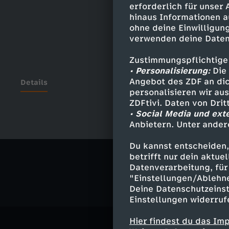
erforderlich für unser
hinaus Informationen a
ohne deine Einwilligung
verwenden deine Daten
Zustimmungspflichtige
• Personalisierung:
Die 
Angebot des ZDF an dic
Details
personalisieren wir au
ZDFtivi. Daten von Dri
• Social Media und ext
Anbietern. Unter ander
Ähnliche 
Du kannst entscheiden,
Politik
Ma
betrifft nur dein aktu
Datenverarbeitung, für 
"Einstellungen/Ablehn
Deine Datenschutzeinst
Einstellungen widerruf
Hier findest du das Im