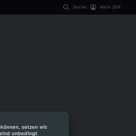
Suche
Mein ZDF
 können, setzen wir
 sind unbedingt