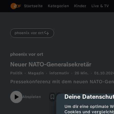
Startseite
Kategorien
Kinder
Live & TV
phoenix vor ort
phoenix vor ort
Neuer NATO-Generalsekretär
Politik
Magazin
informativ
26 Min.
01.10.202
Pressekonferenz mit dem neuen NATO-Gene
Deine Datenschut
cmp-dialog-des
Abspielen
Um dir eine optimale W
Cookies und vergleichb