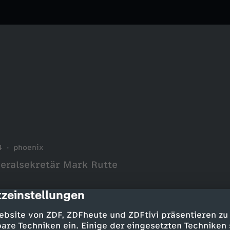
4
phoenix
ralsekretär Mark Rutte
zeinstellungen
cription
ebsite von ZDF, ZDFheute und ZDFtivi präsentieren zu
are Techniken ein. Einige der eingesetzten Techniken