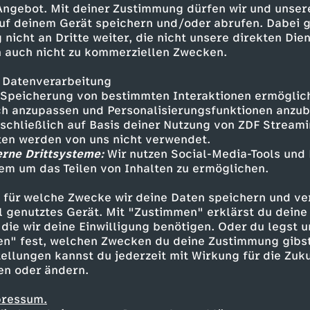
 Angebot. Mit deiner Zustimmung dürfen wir und unser
uf deinem Gerät speichern und/oder abrufen. Dabei 
 nicht an Dritte weiter, die nicht unsere direkten Dien
 auch nicht zu kommerziellen Zwecken.
 Datenverarbeitung
Speicherung von bestimmten Interaktionen ermöglicht
h anzupassen und Personalisierungsfunktionen anzub
sschließlich auf Basis deiner Nutzung von ZDF Stream
tten werden von uns nicht verwendet.
erne Drittsysteme:
Wir nutzen Social-Media-Tools und
em um das Teilen von Inhalten zu ermöglichen.
Inhalte entdecken
 für welche Zwecke wir deine Daten speichern und ver
gazin
informativ
phoenix vor ort
ell genutztes Gerät. Mit "Zustimmen" erklärst du dein
die wir deine Einwilligung benötigen. Oder du legst u
en" fest, welchen Zwecken du deine Zustimmung gibst
ellungen kannst du jederzeit mit Wirkung für die Zuku
en oder ändern.
pressum.