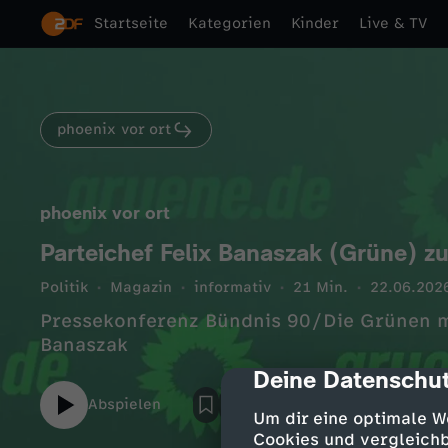
Startseite
Kategorien
Kinder
Live & TV
phoenix vor ort
phoenix vor ort
Parteichef Felix Banaszak (Grüne) 
Politik
Magazin
informativ
21 Min.
22.06.202
Pressekonferenz Bündnis 90/Die Grünen m
Banaszak
Deine Datenschut
cmp-dialog-des
Abspielen
Um dir eine optimale W
Cookies und vergleichb