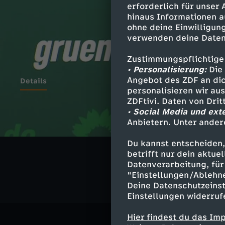
erforderlich für unser
hinaus Informationen a
ohne deine Einwilligung
verwenden deine Daten
Zustimmungspflichtige
• Personalisierung:
Die 
Angebot des ZDF an dic
Details
personalisieren wir au
ZDFtivi. Daten von Dri
• Social Media und ext
Anbietern. Unter ander
Ähnliche 
Du kannst entscheiden,
Politik
Ma
betrifft nur dein aktu
Datenverarbeitung, für 
"Einstellungen/Ablehn
Deine Datenschutzeinst
Einstellungen widerruf
Hier findest du das Im