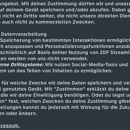
 Angebot. Mit deiner Zustimmung dürfen wir und unser
uf deinem Gerät speichern und/oder abrufen. Dabei 
 nicht an Dritte weiter, die nicht unsere direkten Dien
 auch nicht zu kommerziellen Zwecken.
 Datenverarbeitung
Speicherung von bestimmten Interaktionen ermöglicht
h anzupassen und Personalisierungsfunktionen anzub
sschließlich auf Basis deiner Nutzung von ZDF Stream
tten werden von uns nicht verwendet.
erne Drittsysteme:
Wir nutzen Social-Media-Tools und
em um das Teilen von Inhalten zu ermöglichen.
Inhalte entdecken
 für welche Zwecke wir deine Daten speichern und ver
gazin
informativ
phoenix vor ort
ell genutztes Gerät. Mit "Zustimmen" erklärst du dein
die wir deine Einwilligung benötigen. Oder du legst u
en" fest, welchen Zwecken du deine Zustimmung gibst
ellungen kannst du jederzeit mit Wirkung für die Zuku
en oder ändern.
pressum.