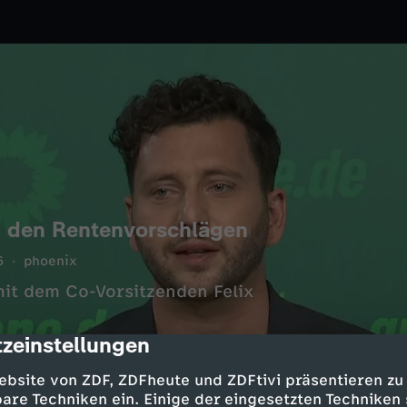
zu den Rentenvorschlägen
6
phoenix
it dem Co-Vorsitzenden Felix
zeinstellungen
cription
ebsite von ZDF, ZDFheute und ZDFtivi präsentieren zu
are Techniken ein. Einige der eingesetzten Techniken