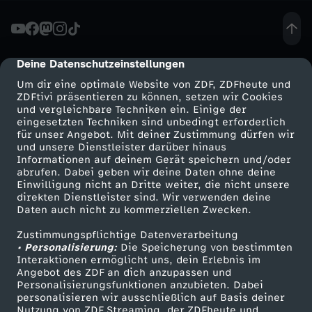
t
e
Deine Datenschutzeinstellungen
cmp-dialog-description
Um dir eine optimale Website von ZDF, ZDFheute und
i
ZDFtivi präsentieren zu können, setzen wir Cookies
und vergleichbare Techniken ein. Einige der
eingesetzten Techniken sind unbedingt erforderlich
t
für unser Angebot. Mit deiner Zustimmung dürfen wir
Mehr ZDF
Service
und unsere Dienstleister darüber hinaus
a
Informationen auf deinem Gerät speichern und/oder
ZDF-Apps
ZDFmitreden
abrufen. Dabei geben wir deine Daten ohne deine
Einwilligung nicht an Dritte weiter, die nicht unsere
g
Smart TV
Kontakt zum ZDF
direkten Dienstleister sind. Wir verwenden deine
Daten auch nicht zu kommerziellen Zwecken.
ZDFtext
Tickets
D
Zustimmungspflichtige Datenverarbeitung
Livestreams
Zuschauerservice
• Personalisierung:
Die Speicherung von bestimmten
i
Sendungen A-Z
Hilfe
Interaktionen ermöglicht uns, dein Erlebnis im
Angebot des ZDF an dich anzupassen und
TV-Programm
Personalisierungsfunktionen anzubieten. Dabei
e
personalisieren wir ausschließlich auf Basis deiner
Nutzung von ZDF Streaming, der ZDFheute und