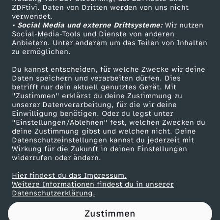
ZDFtivi. Daten von Dritten werden von uns nicht
L
Das ZDF
verwendet.
• Social Media und externe Drittsysteme:
Wir nutzen
ZDF Unternehmen
i
Social-Media-Tools und Dienste von anderen
Anbietern. Unter anderem um das Teilen von Inhalten
Karriere
zu ermöglichen.
n
Presseportal
Du kannst entscheiden, für welche Zwecke wir deine
ZDF goes Schule
Daten speichern und verarbeiten dürfen. Dies
k
betrifft nur dein aktuell genutztes Gerät. Mit
Werbefernsehen
"Zustimmen" erklärst du deine Zustimmung zu
e
unserer Datenverarbeitung, für die wir deine
Mainzelmännchen
Einwilligung benötigen. Oder du legst unter
"Einstellungen/Ablehnen" fest, welchen Zwecken du
:
deine Zustimmung gibst und welchen nicht. Deine
Datenschutzeinstellungen kannst du jederzeit mit
Wirkung für die Zukunft in deinen Einstellungen
"
widerrufen oder ändern.
D
Hier findest du das Impressum.
Partner
Weitere Informationen findest du in unserer
Datenschutzerklärung.
a
Zustimmen