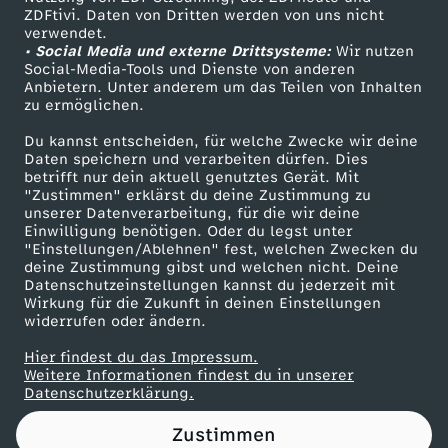
ZDFtivi. Daten von Dritten werden von uns nicht
s
Das ZDF
verwendet.
• Social Media und externe Drittsysteme:
Wir nutzen
ZDF Unternehmen
c
Social-Media-Tools und Dienste von anderen
Anbietern. Unter anderem um das Teilen von Inhalten
Karriere
zu ermöglichen.
h
Presseportal
Du kannst entscheiden, für welche Zwecke wir deine
ZDF goes Schule
Daten speichern und verarbeiten dürfen. Dies
e
betrifft nur dein aktuell genutztes Gerät. Mit
Werbefernsehen
"Zustimmen" erklärst du deine Zustimmung zu
r
unserer Datenverarbeitung, für die wir deine
Mainzelmännchen
Einwilligung benötigen. Oder du legst unter
"Einstellungen/Ablehnen" fest, welchen Zwecken du
m
deine Zustimmung gibst und welchen nicht. Deine
Datenschutzeinstellungen kannst du jederzeit mit
Wirkung für die Zukunft in deinen Einstellungen
i
widerrufen oder ändern.
t
Hier findest du das Impressum.
Partner
Weitere Informationen findest du in unserer
Datenschutzerklärung.
t
Zustimmen