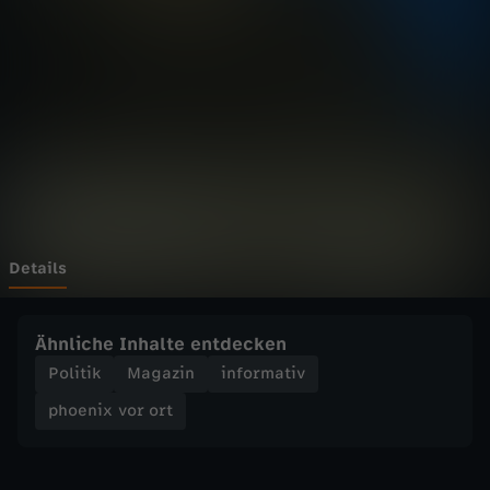
v
o
r
o
r
t
Details
-
Ähnliche Inhalte entdecken
P
Politik
Magazin
informativ
phoenix vor ort
o
l