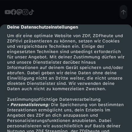
i
t
Deine Datenschutzeinstellungen
cmp-dialog-description
Um dir eine optimale Website von ZDF, ZDFheute und
i
ZDFtivi präsentieren zu können, setzen wir Cookies
und vergleichbare Techniken ein. Einige der
eingesetzten Techniken sind unbedingt erforderlich
s
für unser Angebot. Mit deiner Zustimmung dürfen wir
Mehr ZDF
Service
und unsere Dienstleister darüber hinaus
c
Informationen auf deinem Gerät speichern und/oder
ZDF-Apps
ZDFmitreden
abrufen. Dabei geben wir deine Daten ohne deine
Einwilligung nicht an Dritte weiter, die nicht unsere
h
Smart TV
Kontakt zum ZDF
direkten Dienstleister sind. Wir verwenden deine
Daten auch nicht zu kommerziellen Zwecken.
ZDFtext
Tickets
e
Zustimmungspflichtige Datenverarbeitung
Livestreams
Zuschauerservice
• Personalisierung:
Die Speicherung von bestimmten
r
Sendungen A-Z
Hilfe
Interaktionen ermöglicht uns, dein Erlebnis im
Angebot des ZDF an dich anzupassen und
TV-Programm
Personalisierungsfunktionen anzubieten. Dabei
A
personalisieren wir ausschließlich auf Basis deiner
Nutzung von ZDF Streaming, der ZDFheute und